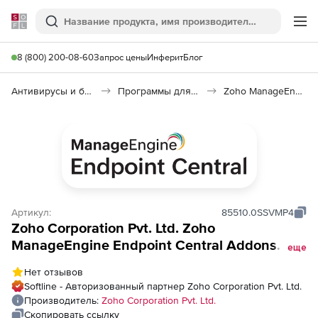
Softline
Поиск
Ме
8 (800) 200-08-60
Запрос цены
Инферит
Блог
Антивирусы и безопасность
Программы для защиты информации
Zoho ManageEngine Endpoint Central
Артикул:
85510.0SSVMP4
Zoho Corporation Pvt. Ltd. Zoho
ManageEngine Endpoint Central Addons
еще
(годовая подписка Cloud Annual
Нет отзывов
Vulnerability Management), fee for 100
Softline - Авторизованный партнер Zoho Corporation Pvt. Ltd.
Servers and Single User License
Производитель:
Zoho Corporation Pvt. Ltd.
Скопировать ссылку