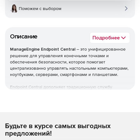
Поможем с выбором
Описание
Подробнее
ManageEngine Endpoint Central
– это унифицированное
решение для управления конечными точками и
обеспечения безопасности, которое помогает
централизованно управлять настольными компьютерами,
ноутбуками, серверами, смартфонами и планшетами.
Endpoint Central дополняет традиционную службу
управления рабочими столами, предлагая больше
возможностей и возможностей настройки. Можно
автоматизировать обычные процедуры управления
конечными точками, такие как установка исправлений,
развертывание программного обеспечения, создание
Будьте в курсе самых выгодных
образов и развертывание ОС. Кроме того,решение
позволяет управлять активами и лицензиями на ПО,
предложений!
отслеживать статистику использования ПО, управлять