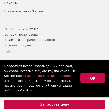
Помощь
Группа компаний Softline
© 1993—2026 Softline
Условия использования
Политика конфиденциальности
Правила продажи
14+
Продолжая использовать данный веб-сайт,
На информационном ресурсе store.softline.ru применяются
вы соглашаетесь с тем, что группа компаний
рекомендательные технологии
(информационные технологии
Softline может
использовать файлы «cookie»
предоставления информации на основе сбора,
OK
в целях хранения ваших учетных данных,
систематизации и анализа сведений, относящихся к
предпочтениям пользователей сети «Интернет»,
параметров и предпочтений, оптимизации
находящихся на территории Российской Федерации)
работы веб-сайта.
Запросить цену