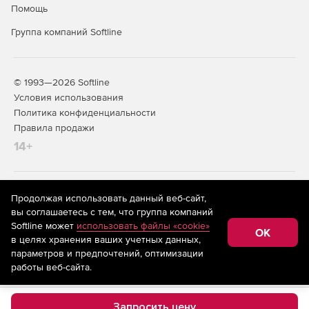
Помощь
Группа компаний Softline
© 1993—2026 Softline
Условия использования
Политика конфиденциальности
Правила продажи
14+
На информационном ресурсе store.softline.ru применяются
Продолжая использовать данный веб-сайт,
рекомендательные технологии
(информационные технологии
вы соглашаетесь с тем, что группа компаний
предоставления информации на основе сбора,
Softline может
использовать файлы «cookie»
систематизации и анализа сведений, относящихся к
OK
в целях хранения ваших учетных данных,
предпочтениям пользователей сети «Интернет»,
находящихся на территории Российской Федерации)
параметров и предпочтений, оптимизации
работы веб-сайта.
Запросить цену