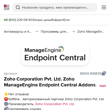
Softline
Поиск
Ме
8 (800) 200-08-60
Запрос цены
Инферит
Блог
Антивирусы и безопасность
Программы для защиты информации
Zoho ManageEngine Endpoint Central
Артикул:
85510.1MSES5
Zoho Corporation Pvt. Ltd. Zoho
ManageEngine Endpoint Central Addons
еще
(годовая техподдержка для Perpetual
Нет отзывов
Model Endpoint Security Addon, New
Softline - Авторизованный партнер Zoho Corporation Pvt. Ltd.
Customers), fee for 250 Servers and Single
Производитель:
Zoho Corporation Pvt. Ltd.
User License
Скопировать ссылку