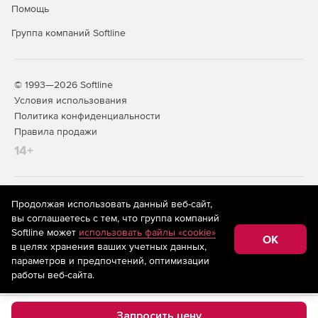
Помощь
Группа компаний Softline
© 1993—2026 Softline
Условия использования
Политика конфиденциальности
Правила продажи
14+
На информационном ресурсе store.softline.ru применяются
Продолжая использовать данный веб-сайт,
рекомендательные технологии
(информационные технологии
вы соглашаетесь с тем, что группа компаний
предоставления информации на основе сбора,
Softline может
использовать файлы «cookie»
систематизации и анализа сведений, относящихся к
OK
в целях хранения ваших учетных данных,
предпочтениям пользователей сети «Интернет»,
находящихся на территории Российской Федерации)
параметров и предпочтений, оптимизации
работы веб-сайта.
Запросить цену