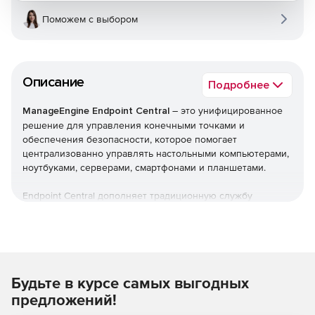
Поможем с выбором
Описание
Подробнее
ManageEngine Endpoint Central
– это унифицированное
решение для управления конечными точками и
обеспечения безопасности, которое помогает
централизованно управлять настольными компьютерами,
ноутбуками, серверами, смартфонами и планшетами.
Endpoint Central дополняет традиционную службу
управления рабочими столами, предлагая больше
возможностей и возможностей настройки. Можно
автоматизировать обычные процедуры управления
конечными точками, такие как установка исправлений,
развертывание программного обеспечения, создание
Будьте в курсе самых выгодных
образов и развертывание ОС. Кроме того,решение
позволяет управлять активами и лицензиями на ПО,
предложений!
отслеживать статистику использования ПО, управлять