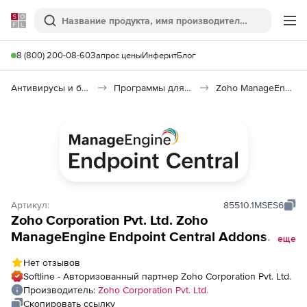
Softline
Поиск
Ме
8 (800) 200-08-60
Запрос цены
Инферит
Блог
Антивирусы и безопасность
Программы для защиты информации
Zoho ManageEngine Endpoint Central
Артикул:
85510.1MSES6
Zoho Corporation Pvt. Ltd. Zoho
ManageEngine Endpoint Central Addons
еще
(годовая техподдержка для Perpetual
Нет отзывов
Model Endpoint Security Addon, New
Softline - Авторизованный партнер Zoho Corporation Pvt. Ltd.
Customers), fee for 500 Servers and Single
Производитель:
Zoho Corporation Pvt. Ltd.
User License
Скопировать ссылку