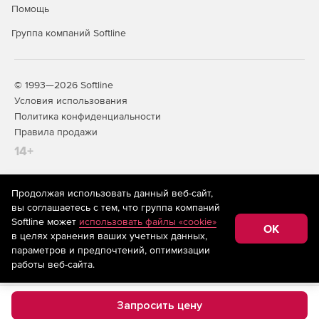
Помощь
Группа компаний Softline
© 1993—2026 Softline
Условия использования
Политика конфиденциальности
Правила продажи
14+
Продолжая использовать данный веб-сайт,
На информационном ресурсе store.softline.ru применяются
вы соглашаетесь с тем, что группа компаний
рекомендательные технологии
(информационные технологии
Softline может
использовать файлы «cookie»
предоставления информации на основе сбора,
OK
в целях хранения ваших учетных данных,
систематизации и анализа сведений, относящихся к
предпочтениям пользователей сети «Интернет»,
параметров и предпочтений, оптимизации
находящихся на территории Российской Федерации)
работы веб-сайта.
Запросить цену