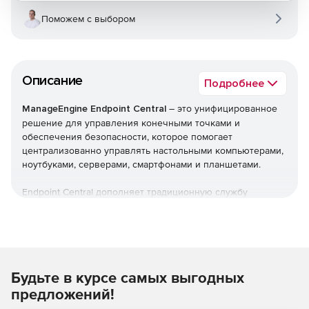
Поможем с выбором
Описание
Подробнее
ManageEngine Endpoint Central
– это унифицированное
решение для управления конечными точками и
обеспечения безопасности, которое помогает
централизованно управлять настольными компьютерами,
ноутбуками, серверами, смартфонами и планшетами.
Endpoint Central дополняет традиционную службу
управления рабочими столами, предлагая больше
возможностей и возможностей настройки. Можно
автоматизировать обычные процедуры управления
конечными точками, такие как установка исправлений,
развертывание программного обеспечения, создание
Будьте в курсе самых выгодных
образов и развертывание ОС. Кроме того,решение
позволяет управлять активами и лицензиями на ПО,
предложений!
отслеживать статистику использования ПО, управлять