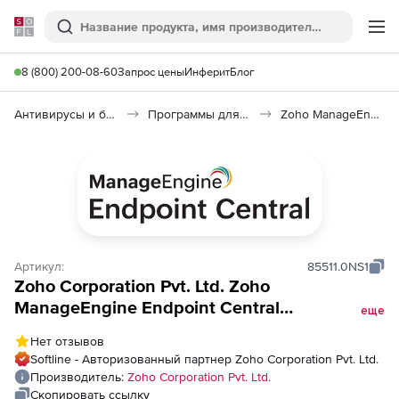
Softline
Поиск
Ме
8 (800) 200-08-60
Запрос цены
Инферит
Блог
Антивирусы и безопасность
Программы для защиты информации
Zoho ManageEngine Endpoint Central
Артикул:
85511.0NS1
Zoho Corporation Pvt. Ltd. Zoho
ManageEngine Endpoint Central
еще
(бессрочная лицензия UEM Edition Model
Нет отзывов
Single Installation License), fee for 10 Servers
Softline - Авторизованный партнер Zoho Corporation Pvt. Ltd.
and Single User License
Производитель:
Zoho Corporation Pvt. Ltd.
Скопировать ссылку