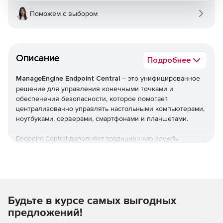
Поможем с выбором
Описание
Подробнее
ManageEngine Endpoint Central
– это унифицированное
решение для управления конечными точками и
обеспечения безопасности, которое помогает
централизованно управлять настольными компьютерами,
ноутбуками, серверами, смартфонами и планшетами.
Endpoint Central дополняет традиционную службу
управления рабочими столами, предлагая больше
возможностей и возможностей настройки. Можно
автоматизировать обычные процедуры управления
конечными точками, такие как установка исправлений,
развертывание программного обеспечения, создание
Будьте в курсе самых выгодных
образов и развертывание ОС. Кроме того,решение
позволяет управлять активами и лицензиями на ПО,
предложений!
отслеживать статистику использования ПО, управлять