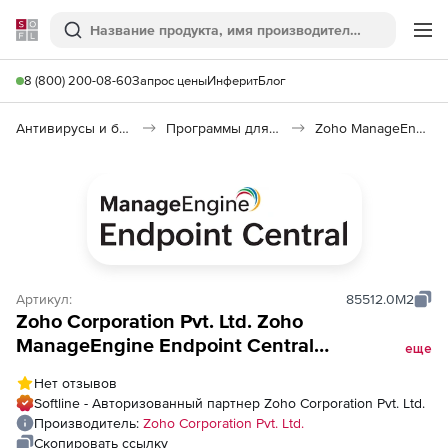
Softline
Поиск
Ме
8 (800) 200-08-60
Запрос цены
Инферит
Блог
Антивирусы и безопасность
Программы для защиты информации
Zoho ManageEngine Endpoint Central
Артикул:
85512.0M2
Zoho Corporation Pvt. Ltd. Zoho
ManageEngine Endpoint Central
еще
(техподдержка Security Edition Perpetual
Нет отзывов
Model Annual), fee for 100 endpoints and
Softline - Авторизованный партнер Zoho Corporation Pvt. Ltd.
Single User License
Производитель:
Zoho Corporation Pvt. Ltd.
Скопировать ссылку