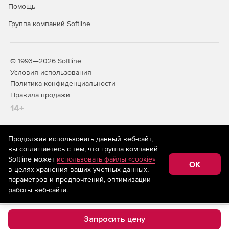
Помощь
Группа компаний Softline
© 1993—2026 Softline
Условия использования
Политика конфиденциальности
Правила продажи
14+
Продолжая использовать данный веб-сайт,
На информационном ресурсе store.softline.ru применяются
вы соглашаетесь с тем, что группа компаний
рекомендательные технологии
(информационные технологии
Softline может
использовать файлы «cookie»
предоставления информации на основе сбора,
OK
в целях хранения ваших учетных данных,
систематизации и анализа сведений, относящихся к
предпочтениям пользователей сети «Интернет»,
параметров и предпочтений, оптимизации
находящихся на территории Российской Федерации)
работы веб-сайта.
Запросить цену