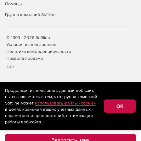
Помощь
Группа компаний Softline
© 1993—2026 Softline
Условия использования
Политика конфиденциальности
Правила продажи
14+
На информационном ресурсе store.softline.ru применяются
Продолжая использовать данный веб-сайт,
рекомендательные технологии
(информационные технологии
вы соглашаетесь с тем, что группа компаний
предоставления информации на основе сбора,
Softline может
использовать файлы «cookie»
систематизации и анализа сведений, относящихся к
OK
в целях хранения ваших учетных данных,
предпочтениям пользователей сети «Интернет»,
находящихся на территории Российской Федерации)
параметров и предпочтений, оптимизации
работы веб-сайта.
Запросить цену