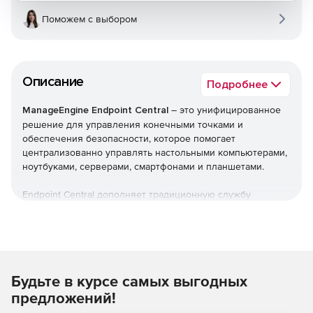
Поможем с выбором
Описание
Подробнее
ManageEngine Endpoint Central
– это унифицированное
решение для управления конечными точками и
обеспечения безопасности, которое помогает
централизованно управлять настольными компьютерами,
ноутбуками, серверами, смартфонами и планшетами.
Endpoint Central дополняет традиционную службу
управления рабочими столами, предлагая больше
возможностей и возможностей настройки. Можно
автоматизировать обычные процедуры управления
конечными точками, такие как установка исправлений,
развертывание программного обеспечения, создание
Будьте в курсе самых выгодных
образов и развертывание ОС. Кроме того,решение
позволяет управлять активами и лицензиями на ПО,
предложений!
отслеживать статистику использования ПО, управлять