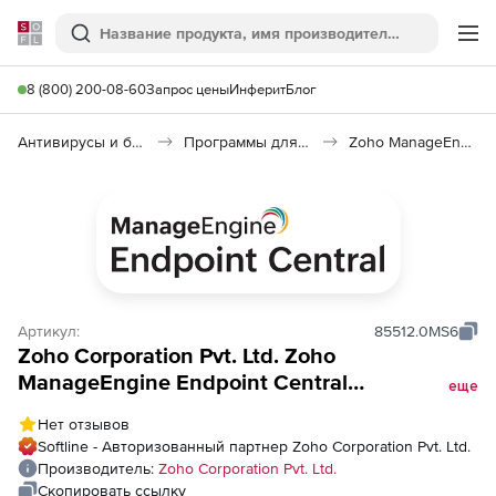
Softline
Поиск
Ме
8 (800) 200-08-60
Запрос цены
Инферит
Блог
Антивирусы и безопасность
Программы для защиты информации
Zoho ManageEngine Endpoint Central
Артикул:
85512.0MS6
Zoho Corporation Pvt. Ltd. Zoho
ManageEngine Endpoint Central
еще
(техподдержка Security Edition Perpetual
Нет отзывов
Model Annual), fee for 500 Servers and
Softline - Авторизованный партнер Zoho Corporation Pvt. Ltd.
Single User License
Производитель:
Zoho Corporation Pvt. Ltd.
Скопировать ссылку