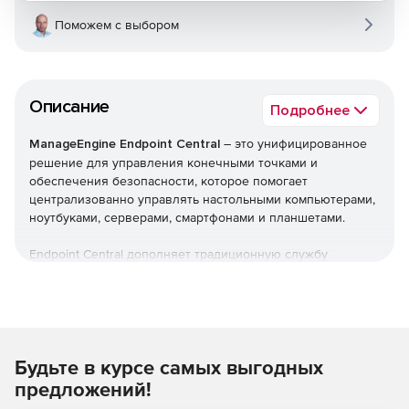
Поможем с выбором
Описание
Подробнее
ManageEngine Endpoint Central
– это унифицированное
решение для управления конечными точками и
обеспечения безопасности, которое помогает
централизованно управлять настольными компьютерами,
ноутбуками, серверами, смартфонами и планшетами.
Endpoint Central дополняет традиционную службу
управления рабочими столами, предлагая больше
возможностей и возможностей настройки. Можно
автоматизировать обычные процедуры управления
конечными точками, такие как установка исправлений,
развертывание программного обеспечения, создание
Будьте в курсе самых выгодных
образов и развертывание ОС. Кроме того,решение
позволяет управлять активами и лицензиями на ПО,
предложений!
отслеживать статистику использования ПО, управлять