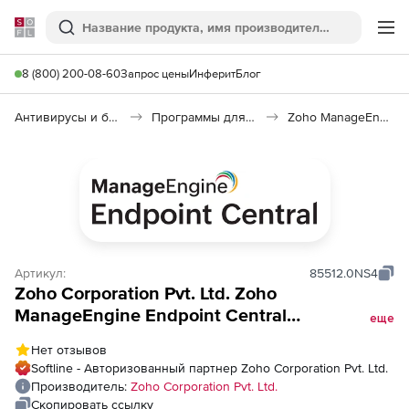
Softline
Поиск
Ме
8 (800) 200-08-60
Запрос цены
Инферит
Блог
Антивирусы и безопасность
Программы для защиты информации
Zoho ManageEngine Endpoint Central
Артикул:
85512.0NS4
Zoho Corporation Pvt. Ltd. Zoho
ManageEngine Endpoint Central
еще
(бессрочная лицензия Security Edition
Нет отзывов
Model Single Installation License), fee for 100
Softline - Авторизованный партнер Zoho Corporation Pvt. Ltd.
Servers and Single User License
Производитель:
Zoho Corporation Pvt. Ltd.
Скопировать ссылку