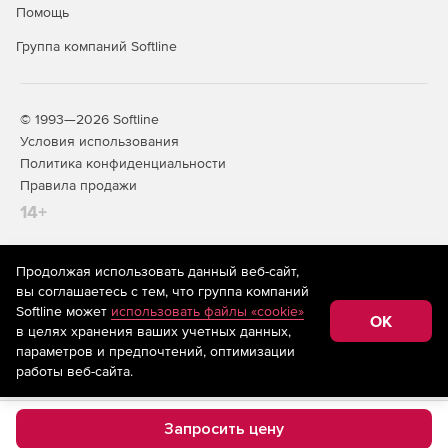
Помощь
Группа компаний Softline
© 1993—2026 Softline
Условия использования
Политика конфиденциальности
Правила продажи
14+
Продолжая использовать данный веб-сайт,
На информационном ресурсе store.softline.ru применяются
вы соглашаетесь с тем, что группа компаний
рекомендательные технологии
(информационные технологии
Softline может
использовать файлы «cookie»
предоставления информации на основе сбора,
OK
в целях хранения ваших учетных данных,
систематизации и анализа сведений, относящихся к
предпочтениям пользователей сети «Интернет»,
параметров и предпочтений, оптимизации
находящихся на территории Российской Федерации)
работы веб-сайта.
Запросить цену