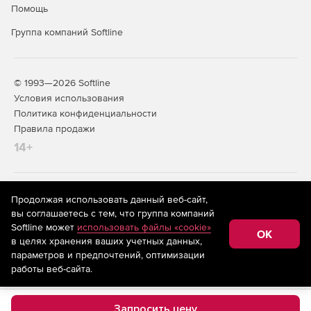
Помощь
Группа компаний Softline
© 1993—2026 Softline
Условия использования
Политика конфиденциальности
Правила продажи
14+
На информационном ресурсе store.softline.ru применяются
Продолжая использовать данный веб-сайт,
рекомендательные технологии
(информационные технологии
вы соглашаетесь с тем, что группа компаний
предоставления информации на основе сбора,
Softline может
использовать файлы «cookie»
систематизации и анализа сведений, относящихся к
OK
в целях хранения ваших учетных данных,
предпочтениям пользователей сети «Интернет»,
находящихся на территории Российской Федерации)
параметров и предпочтений, оптимизации
работы веб-сайта.
Запросить цену