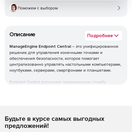
Поможем с выбором
Описание
Подробнее
ManageEngine Endpoint Central
– это унифицированное
решение для управления конечными точками и
обеспечения безопасности, которое помогает
централизованно управлять настольными компьютерами,
ноутбуками, серверами, смартфонами и планшетами.
Endpoint Central дополняет традиционную службу
управления рабочими столами, предлагая больше
возможностей и возможностей настройки. Можно
автоматизировать обычные процедуры управления
конечными точками, такие как установка исправлений,
развертывание программного обеспечения, создание
Будьте в курсе самых выгодных
образов и развертывание ОС. Кроме того,решение
позволяет управлять активами и лицензиями на ПО,
предложений!
отслеживать статистику использования ПО, управлять