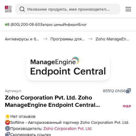
Softline
Поиск
Ме
8 (800) 200-08-60
Запрос цены
Инферит
Блог
Антивирусы и безопасность
Программы для защиты информации
Zoho ManageEngine Endpoint Central
Артикул:
85512.0NS6
Zoho Corporation Pvt. Ltd. Zoho
ManageEngine Endpoint Central
еще
(бессрочная лицензия Security Edition
Нет отзывов
Model Single Installation License), fee for 500
Softline - Авторизованный партнер Zoho Corporation Pvt. Ltd.
Servers and Single User License
Производитель:
Zoho Corporation Pvt. Ltd.
Скопировать ссылку