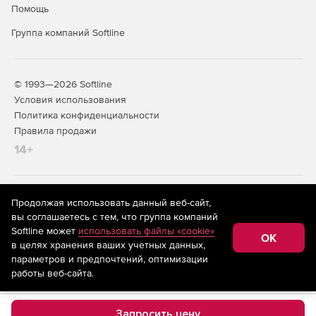
Помощь
Группа компаний Softline
© 1993—2026 Softline
Условия использования
Политика конфиденциальности
Правила продажи
14+
На информационном ресурсе store.softline.ru применяются
Продолжая использовать данный веб-сайт,
рекомендательные технологии
(информационные технологии
вы соглашаетесь с тем, что группа компаний
предоставления информации на основе сбора,
Softline может
использовать файлы «cookie»
систематизации и анализа сведений, относящихся к
OK
в целях хранения ваших учетных данных,
предпочтениям пользователей сети «Интернет»,
находящихся на территории Российской Федерации)
параметров и предпочтений, оптимизации
работы веб-сайта.
Запросить цену