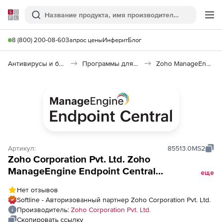
Softline
Поиск
Ме
8 (800) 200-08-60
Запрос цены
Инферит
Блог
Антивирусы и безопасность
Программы для защиты информации
Zoho ManageEngine Endpoint Central
Артикул:
85513.0MS2
Zoho Corporation Pvt. Ltd. Zoho
ManageEngine Endpoint Central
еще
(техподдержка Security-Only, Without
Нет отзывов
Management Edition Perpetual Model
Softline - Авторизованный партнер Zoho Corporation Pvt. Ltd.
Annual), fee for 25 Servers and Single User
Производитель:
Zoho Corporation Pvt. Ltd.
License
Скопировать ссылку