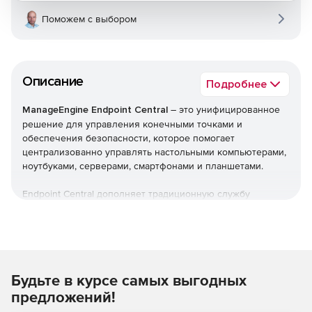
Поможем с выбором
Описание
Подробнее
ManageEngine Endpoint Central
– это унифицированное
решение для управления конечными точками и
обеспечения безопасности, которое помогает
централизованно управлять настольными компьютерами,
ноутбуками, серверами, смартфонами и планшетами.
Endpoint Central дополняет традиционную службу
управления рабочими столами, предлагая больше
возможностей и возможностей настройки. Можно
автоматизировать обычные процедуры управления
конечными точками, такие как установка исправлений,
развертывание программного обеспечения, создание
Будьте в курсе самых выгодных
образов и развертывание ОС. Кроме того,решение
позволяет управлять активами и лицензиями на ПО,
предложений!
отслеживать статистику использования ПО, управлять