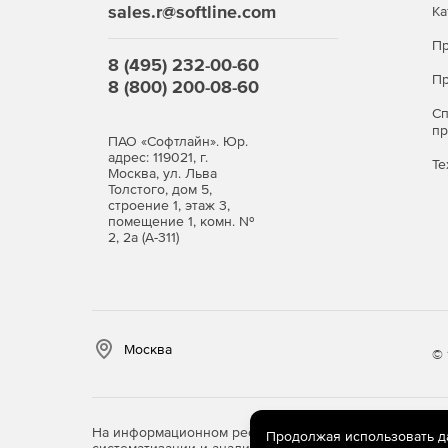
sales.r@softline.com
Ка
Пр
8 (495) 232-00-60
Пр
8 (800) 200-08-60
С
п
ПАО «Софтлайн». Юр.
адрес: 119021, г.
Те
Москва, ул. Льва
Толстого, дом 5,
строение 1, этаж 3,
помещение 1, комн. №
2, 2а (А-311)
Москва
© 
На информационном ресурсе store.softline.ru примен
Продолжая использовать дан