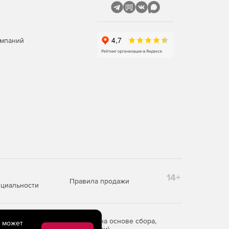
омпаний
14+
Правила продажи
циальности
редоставления информации на основе сбора,
e может