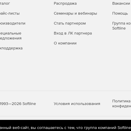
талог
Распродажа
Вакансии
айс-листы
Семинары и вебинары
Помощь
оизводители
Стать партнером
Группа к
Softline
пециальные
Вход в ЛК партнера
редложения
О компании
хподдержка
Политика
Условия использования
1993—2026 Softline
конфиден
яются
рекомендательные технологии
(информационные технологии п
ный веб-сайт, вы соглашаетесь с тем, что группа компаний Softlin