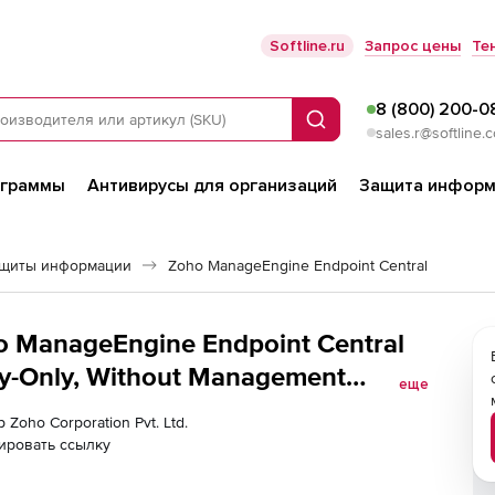
Softline.ru
Запрос цены
Те
8 (800) 200-0
Поиск
sales.r@softline.
ограммы
Антивирусы для организаций
Защита информ
ащиты информации
Zoho ManageEngine Endpoint Central
ho ManageEngine Endpoint Central
y-Only, Without Management
еще
n), fee for 100 endpoints and Single
 Zoho Corporation Pvt. Ltd.
ировать ссылку