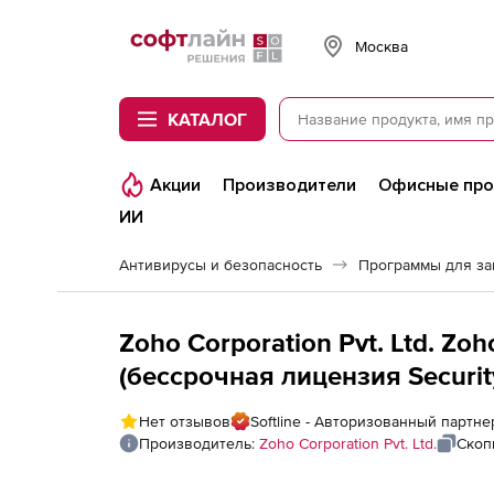
Softline
Москва
КАТАЛОГ
Акции
Производители
Офисные пр
ИИ
Антивирусы и безопасность
Программы для з
Zoho Corporation Pvt. Ltd. Zo
(бессрочная лицензия Securit
Edition Model Single Installatio
Нет отзывов
Softline - Авторизованный партнер
User License
Производитель:
Zoho Corporation Pvt. Ltd.
Скоп