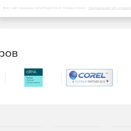
Этот сайт защищен SmartCaptcha от Yandex Cloud -
Уведомление об условия
еров