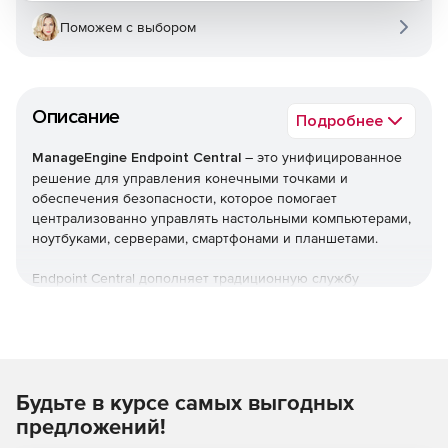
Поможем с выбором
Описание
Подробнее
ManageEngine Endpoint Central
– это унифицированное
решение для управления конечными точками и
обеспечения безопасности, которое помогает
централизованно управлять настольными компьютерами,
ноутбуками, серверами, смартфонами и планшетами.
Endpoint Central дополняет традиционную службу
управления рабочими столами, предлагая больше
возможностей и возможностей настройки. Можно
автоматизировать обычные процедуры управления
конечными точками, такие как установка исправлений,
развертывание программного обеспечения, создание
Будьте в курсе самых выгодных
образов и развертывание ОС. Кроме того,решение
позволяет управлять активами и лицензиями на ПО,
предложений!
отслеживать статистику использования ПО, управлять