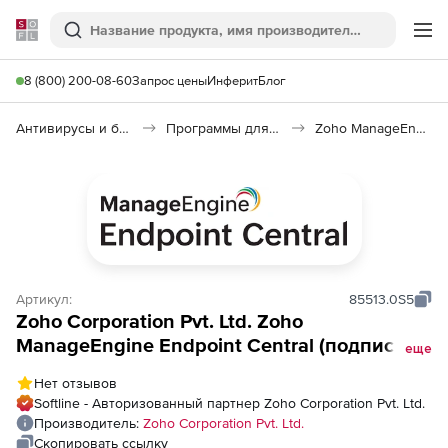
Softline
Поиск
Ме
8 (800) 200-08-60
Запрос цены
Инферит
Блог
Антивирусы и безопасность
Программы для защиты информации
Zoho ManageEngine Endpoint Central
Артикул:
85513.0S5
Zoho Corporation Pvt. Ltd. Zoho
ManageEngine Endpoint Central (подписка
еще
Security-Only, Without Management Edition
Нет отзывов
Model Annual), fee for 1000 endpoints and
Softline - Авторизованный партнер Zoho Corporation Pvt. Ltd.
Single User License
Производитель:
Zoho Corporation Pvt. Ltd.
Скопировать ссылку