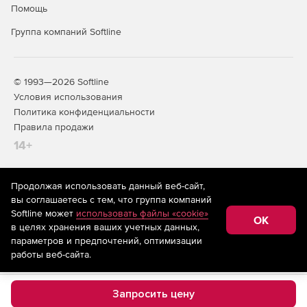
Помощь
Группа компаний Softline
© 1993—2026 Softline
Условия использования
Политика конфиденциальности
Правила продажи
14+
Продолжая использовать данный веб-сайт,
На информационном ресурсе store.softline.ru применяются
вы соглашаетесь с тем, что группа компаний
рекомендательные технологии
(информационные технологии
Softline может
использовать файлы «cookie»
предоставления информации на основе сбора,
OK
в целях хранения ваших учетных данных,
систематизации и анализа сведений, относящихся к
предпочтениям пользователей сети «Интернет»,
параметров и предпочтений, оптимизации
находящихся на территории Российской Федерации)
работы веб-сайта.
Запросить цену