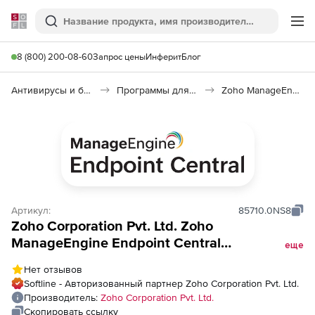
Softline
Поиск
Ме
8 (800) 200-08-60
Запрос цены
Инферит
Блог
Антивирусы и безопасность
Программы для защиты информации
Zoho ManageEngine Endpoint Central
Артикул:
85710.0NS8
Zoho Corporation Pvt. Ltd. Zoho
ManageEngine Endpoint Central
еще
(бессрочная лицензия
Нет отзывов
Enterprise(Distributed Edition Model Single
Softline - Авторизованный партнер Zoho Corporation Pvt. Ltd.
Installation), fee for 2500 Servers and Single
Производитель:
Zoho Corporation Pvt. Ltd.
User License
Скопировать ссылку