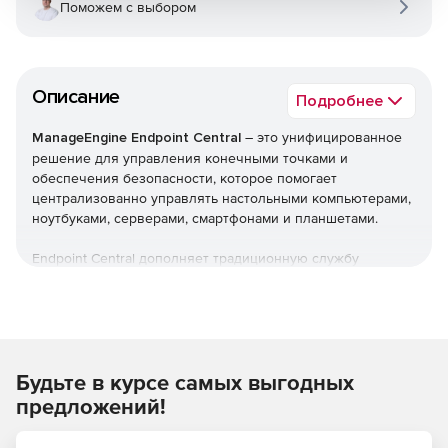
Поможем с выбором
Описание
Подробнее
ManageEngine Endpoint Central
– это унифицированное
решение для управления конечными точками и
обеспечения безопасности, которое помогает
централизованно управлять настольными компьютерами,
ноутбуками, серверами, смартфонами и планшетами.
Endpoint Central дополняет традиционную службу
управления рабочими столами, предлагая больше
возможностей и возможностей настройки. Можно
автоматизировать обычные процедуры управления
конечными точками, такие как установка исправлений,
развертывание программного обеспечения, создание
Будьте в курсе самых выгодных
образов и развертывание ОС. Кроме того,решение
позволяет управлять активами и лицензиями на ПО,
предложений!
отслеживать статистику использования ПО, управлять
использованием USB-устройств, контролировать