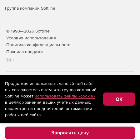
Группа компаний Softline
© 1993—2026 Softline
Условия использования
Политика конфиденциальности
Правила продажи
14+
На информационном ресурсе store.softline.ru применяются
Продолжая использовать данный веб-сайт,
рекомендательные технологии
(информационные технологии
вы соглашаетесь с тем, что группа компаний
предоставления информации на основе сбора,
Softline может
использовать файлы «cookie»
систематизации и анализа сведений, относящихся к
OK
в целях хранения ваших учетных данных,
предпочтениям пользователей сети «Интернет»,
находящихся на территории Российской Федерации)
параметров и предпочтений, оптимизации
работы веб-сайта.
Запросить цену