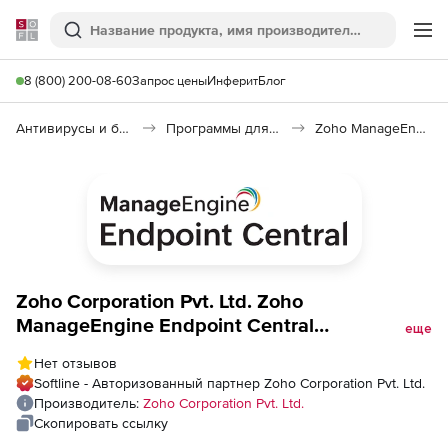
Softline
Поиск
Ме
8 (800) 200-08-60
Запрос цены
Инферит
Блог
Антивирусы и безопасность
Программы для защиты информации
Zoho ManageEngine Endpoint Central
Zoho Corporation Pvt. Ltd. Zoho
ManageEngine Endpoint Central
еще
(бессрочная лицензия
Нет отзывов
Enterprise(Distributed Edition Model Single
Softline - Авторизованный партнер Zoho Corporation Pvt. Ltd.
Installation), fee for 5000 Servers and Single
Производитель:
Zoho Corporation Pvt. Ltd.
User License
Скопировать ссылку