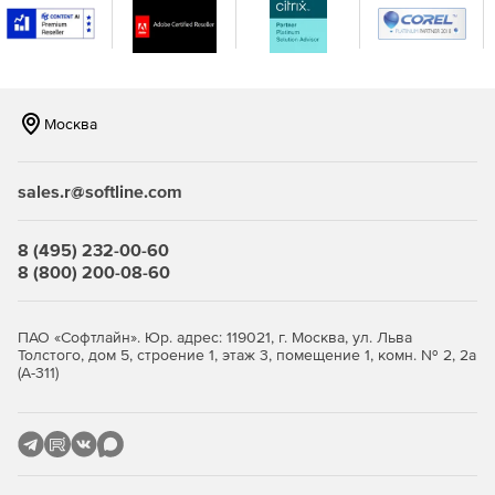
Готовые отчеты с подробными сведениями об
устройствах.
Автоматизация и планирование сканирования
устройств при обновлении данных.
Москва
Выполнение дистанционного поиска и устранение
неисправностей устройств посредством контроля
устройства или просмотра его экрана.
sales.r@softline.com
Формирование индивидуальных отчетов с учетом
потребностей организации.
8 (495) 232-00-60
8 (800) 200-08-60
Безопасность
Настройка политик для упреждающей защиты данных
ПАО «Софтлайн». Юр. адрес: 119021, г. Москва, ул. Льва
Толстого, дом 5, строение 1, этаж 3, помещение 1, комн. № 2, 2а
и устройств.
(А-311)
Защита данных на всех трех этапах: при хранении, во
время использования и во время передачи.
Автоматизация обновления операционных систем для
устранения возможных уязвимостей.