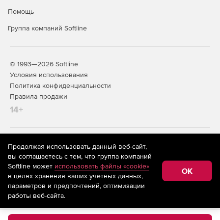
Помощь
Группа компаний Softline
© 1993—2026 Softline
Условия использования
Политика конфиденциальности
Правила продажи
14+
На информационном ресурсе store.softline.ru применяются
Продолжая использовать данный веб-сайт,
рекомендательные технологии
(информационные технологии
вы соглашаетесь с тем, что группа компаний
предоставления информации на основе сбора,
Softline может
использовать файлы «cookie»
систематизации и анализа сведений, относящихся к
OK
в целях хранения ваших учетных данных,
предпочтениям пользователей сети «Интернет»,
находящихся на территории Российской Федерации)
параметров и предпочтений, оптимизации
работы веб-сайта.