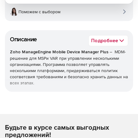
Поможем с выбором
Описание
Подробнее
Zoho ManageEngine Mobile Device Manager Plus
– MDM-
решение для MSPи VAR при управлении несколькими
организациями. Программа позволяет управлять
несколькими платформами, придерживаться политик
соответсвия требованиям и безопасно хранить данных на
всех этапах.
Регистрация
Регистрация и мгновенное управление устройствами
в течение нескольких минут.
Будьте в курсе самых выгодных
Специальные способы регистрации для BYOD.
предложений!