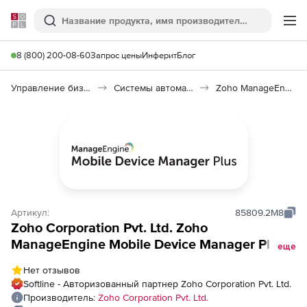
Softline
Поиск
Ме
8 (800) 200-08-60
Запрос цены
Инферит
Блог
Управление бизнесом, CRM/ERP
Системы автоматизации
Zoho ManageEngine Mobile Device Manager Plus
Артикул:
85809.2M8
Zoho Corporation Pvt. Ltd. Zoho
ManageEngine Mobile Device Manager Plus
еще
(техподдержка Professional Edition
Нет отзывов
Perpetual Model Annual), fee for Single User
Softline - Авторизованный партнер Zoho Corporation Pvt. Ltd.
License with 5000 Mobile Devices
Производитель:
Zoho Corporation Pvt. Ltd.