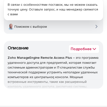
В связи с особенностями поставок, мы не можем сказать
точную цену. Оставьте запрос, и наш менеджер свяжется
с вами
Поможем с выбором
Описание
Подробнее
Zoho ManageEngine Remote Access Plus
– это программа
удаленного доступа для предприятий, которая помогает
системным администраторам и IТ-специалистам службы
технической поддержки устранять неполадки удаленных
компьютеров из центральноq консоли. Мощные
встроенные инструменты, такие как расширенный
контроль удаленного доступа, диспетчер системы,
пробуждение по локальной сети, удаленное отключение,
удаленная передача файлов и многое другое,
обеспечивают исключительную удаленную поддержку и
значительно сокращают время устранения неполадок с