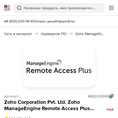
Softline
Поиск
Ме
8 (800) 200-08-60
Запрос цены
Инферит
Блог
Сеть и интернет
Серверное ПО
Zoho ManageEngine Remote Access Plus
Артикул:
86201.010N1
Zoho Corporation Pvt. Ltd. Zoho
ManageEngine Remote Access Plus
еще
(лицензия Standard Edition Perpetual Model