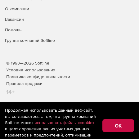
О компании
Вакансии
Помощь
Группа компаний Softline
© 1993—2026 Softline
Условия использования
Политика конфиденциальности
Правила продажи
14+
Продолжая использовать данный веб-сайт,
На информационном ресурсе store.softline.ru применяются
вы соглашаетесь с тем, что группа компаний
рекомендательные технологии
(информационные технологии
Softline может
использовать файлы «cookie»
предоставления информации на основе сбора,
OK
в целях хранения ваших учетных данных,
систематизации и анализа сведений, относящихся к
предпочтениям пользователей сети «Интернет»,
параметров и предпочтений, оптимизации
находящихся на территории Российской Федерации)