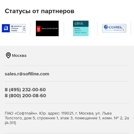
Усовершенствованный пульт дистанционного
управления
Статусы от партнеров
Готовое программное обеспечение для удаленного
управления рабочим столом HIPAA, помогающее
компьютерам Windows, Mac и Linux с 10+ первоклассными
функциями.
Системный менеджер
Москва
12+ удобных инструментов для удаленного решения
проблем с молниеносной скоростью. Удаленное
управление процессами и службами, доступ к командной
sales.r@softline.com
строке, реестру, управление пользователями, файлами,
общими ресурсами, принтерами и многое другое.
8 (495) 232-00-60
8 (800) 200-08-60
Голосовой и видеочат
Голосовые, видео и текстовые чаты для удаленной
помощи любому специалисту или пользователю на
ПАО «Софтлайн». Юр. адрес: 119021, г. Москва, ул. Льва
каждом этапе устранения неполадок и обеспечения
Толстого, дом 5, строение 1, этаж 3, помещение 1, комн. № 2, 2а
(А-311)
беспроблемной удаленной помощи.