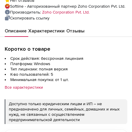
Нет отзывов
Single Installation), fee for 10000 Computers
Softline - Авторизованный партнер Zoho Corporation Pvt. Ltd.
and 5 Users
Производитель:
Zoho Corporation Pvt. Ltd.
Скопировать ссылку
Описание
Характеристики
Отзывы
Коротко о товаре
Срок действия: бессрочная лицензия
Платформа: Windows
Тип лицензии: полная версия
К-во пользователей: 5
Минимальная покупка: от 1 шт.
Все характеристики
Доступно только юридическим лицам и ИП – не
предназначено для личных, семейных, домашних и иных
нужд, не связанных с осуществлением
предпринимательской деятельности