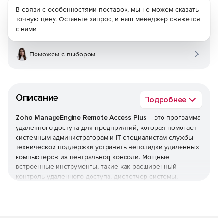
В связи с особенностями поставок, мы не можем сказать
точную цену. Оставьте запрос, и наш менеджер свяжется
с вами
Поможем с выбором
Описание
Подробнее
Zoho ManageEngine Remote Access Plus
– это программа
удаленного доступа для предприятий, которая помогает
системным администраторам и IТ-специалистам службы
технической поддержки устранять неполадки удаленных
компьютеров из центральноq консоли. Мощные
встроенные инструменты, такие как расширенный
контроль удаленного доступа, диспетчер системы,
пробуждение по локальной сети, удаленное отключение,
удаленная передача файлов и многое другое,
обеспечивают исключительную удаленную поддержку и
значительно сокращают время устранения неполадок с