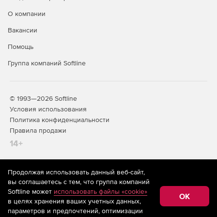
О компании
Вакансии
Помощь
Группа компаний Softline
© 1993—2026 Softline
Условия использования
Политика конфиденциальности
Правила продажи
14+
Продолжая использовать данный веб-сайт,
На информационном ресурсе store.softline.ru применяются
вы соглашаетесь с тем, что группа компаний
рекомендательные технологии
(информационные технологии
Softline может
использовать файлы «cookie»
предоставления информации на основе сбора,
OK
в целях хранения ваших учетных данных,
систематизации и анализа сведений, относящихся к
предпочтениям пользователей сети «Интернет»,
параметров и предпочтений, оптимизации
находящихся на территории Российской Федерации)