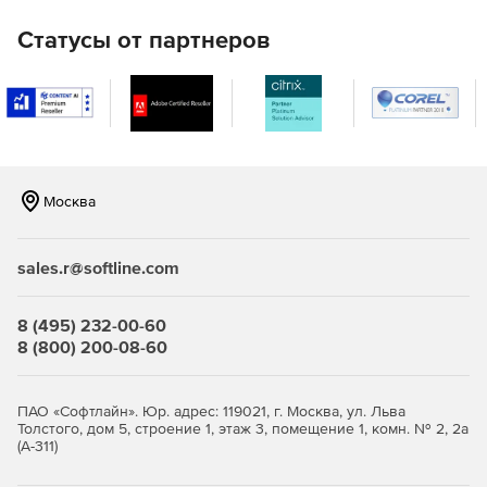
Усовершенствованный пульт дистанционного
управления
Статусы от партнеров
Готовое программное обеспечение для удаленного
управления рабочим столом HIPAA, помогающее
компьютерам Windows, Mac и Linux с 10+ первоклассными
функциями.
Системный менеджер
Москва
12+ удобных инструментов для удаленного решения
проблем с молниеносной скоростью. Удаленное
управление процессами и службами, доступ к командной
sales.r@softline.com
строке, реестру, управление пользователями, файлами,
общими ресурсами, принтерами и многое другое.
8 (495) 232-00-60
8 (800) 200-08-60
Голосовой и видеочат
Голосовые, видео и текстовые чаты для удаленной
помощи любому специалисту или пользователю на
ПАО «Софтлайн». Юр. адрес: 119021, г. Москва, ул. Льва
каждом этапе устранения неполадок и обеспечения
Толстого, дом 5, строение 1, этаж 3, помещение 1, комн. № 2, 2а
(А-311)
беспроблемной удаленной помощи.