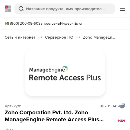
Softline
Поиск
Ме
8 (800) 200-08-60
Запрос цены
Инферит
Блог
Сеть и интернет
Серверное ПО
Zoho ManageEngine Remote Access Plus
Артикул:
86201.04S1
Zoho Corporation Pvt. Ltd. Zoho
ManageEngine Remote Access Plus
еще
(подписка Standard Edition Model на 1 год),