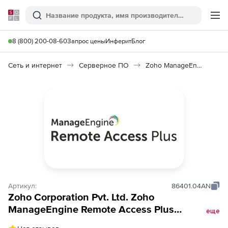
Softline
Поиск
Ме
8 (800) 200-08-60
Запрос цены
Инферит
Блог
Сеть и интернет
Серверное ПО
Zoho ManageEngine Remote Access Plus
Артикул:
86401.04AN
Zoho Corporation Pvt. Ltd. Zoho
ManageEngine Remote Access Plus
еще
(лицензия Addons Perpetual Model Single