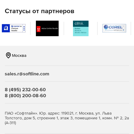
Усовершенствованный пульт дистанционного
управления
Статусы от партнеров
Готовое программное обеспечение для удаленного
управления рабочим столом HIPAA, помогающее
компьютерам Windows, Mac и Linux с 10+ первоклассными
функциями.
Системный менеджер
Москва
12+ удобных инструментов для удаленного решения
проблем с молниеносной скоростью. Удаленное
управление процессами и службами, доступ к командной
sales.r@softline.com
строке, реестру, управление пользователями, файлами,
общими ресурсами, принтерами и многое другое.
8 (495) 232-00-60
8 (800) 200-08-60
Голосовой и видеочат
Голосовые, видео и текстовые чаты для удаленной
помощи любому специалисту или пользователю на
ПАО «Софтлайн». Юр. адрес: 119021, г. Москва, ул. Льва
каждом этапе устранения неполадок и обеспечения
Толстого, дом 5, строение 1, этаж 3, помещение 1, комн. № 2, 2а
(А-311)
беспроблемной удаленной помощи.