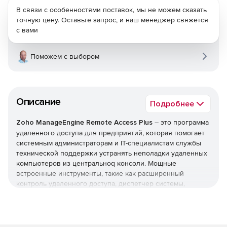
В связи с особенностями поставок, мы не можем сказать
точную цену. Оставьте запрос, и наш менеджер свяжется
с вами
Поможем с выбором
Описание
Подробнее
Zoho ManageEngine Remote Access Plus
– это программа
удаленного доступа для предприятий, которая помогает
системным администраторам и IТ-специалистам службы
технической поддержки устранять неполадки удаленных
компьютеров из центральноq консоли. Мощные
встроенные инструменты, такие как расширенный
контроль удаленного доступа, диспетчер системы,
пробуждение по локальной сети, удаленное отключение,
удаленная передача файлов и многое другое,
обеспечивают исключительную удаленную поддержку и
значительно сокращают время устранения неполадок с