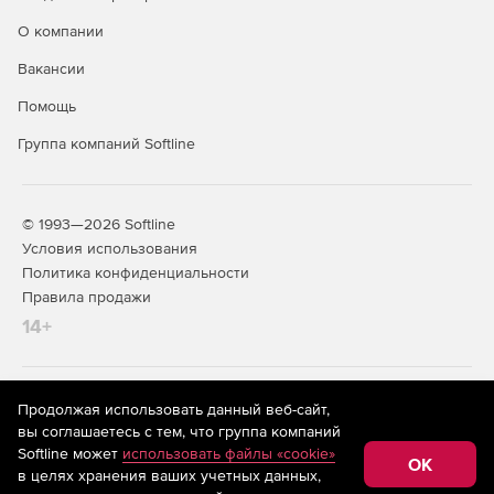
О компании
Вакансии
Помощь
Группа компаний Softline
© 1993—2026 Softline
Условия использования
Политика конфиденциальности
Правила продажи
14+
На информационном ресурсе store.softline.ru применяются
Продолжая использовать данный веб-сайт,
рекомендательные технологии
(информационные технологии
вы соглашаетесь с тем, что группа компаний
предоставления информации на основе сбора,
Softline может
использовать файлы «cookie»
систематизации и анализа сведений, относящихся к
OK
в целях хранения ваших учетных данных,
предпочтениям пользователей сети «Интернет»,
находящихся на территории Российской Федерации)