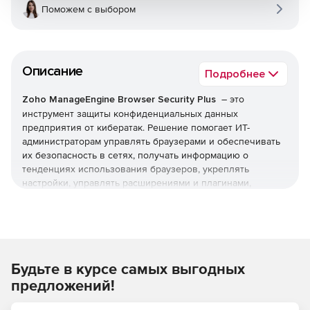
Поможем с выбором
Описание
Подробнее
Zoho ManageEngine Browser Security Plus
– это
инструмент защиты конфиденциальных данных
предприятия от кибератак. Решение помогает ИТ-
администраторам управлять браузерами и обеспечивать
их безопасность в сетях, получать информацию о
тенденциях использования браузеров, укреплять
настройки, управлять расширениями и плагинами,
блокировать корпоративные браузеры и обеспечивать
соответствие установленным стандартам безопасности.
Обнаружение и управление уязвимостями
Будьте в курсе самых выгодных
Получение полной информациио тенденциях
использования браузера и надстройках,
предложений!
присутствующих в вашей сети.