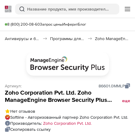
Softline
Поиск
Ме
8 (800) 200-08-60
Запрос цены
Инферит
Блог
Антивирусы и безопасность
Программы для защиты информации
Zoho ManageEngine Browser Security Plus
Артикул:
86601.0MMLP
Zoho Corporation Pvt. Ltd. Zoho
ManageEngine Browser Security Plus
еще
(техподдержка Addons Perpetual Model),
Нет отзывов
fee for Multi-Language Pack License
Softline - Авторизованный партнер Zoho Corporation Pvt. Ltd.
Производитель:
Zoho Corporation Pvt. Ltd.
Скопировать ссылку