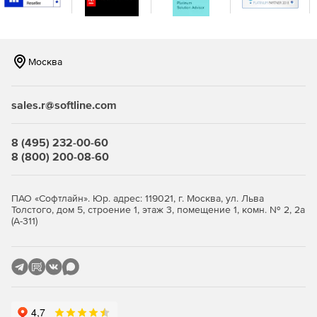
Возможность предоставлять или отзывать доступ к
веб-приложениям на основе бизнес-требований.
Блокировка корпоративного браузера, чтобы
сотрудники могли использовать только надежные
Москва
бизнес-приложения.
Безопасная обработка корпоративных и сторонних
sales.r@softline.com
сайтов в одном браузере с веб-изоляцией.
8 (495) 232-00-60
Аудит и генерация отчетов
8 (800) 200-08-60
Мониторинг состояния браузера, установленного в
сети.
ПАО «Софтлайн». Юр. адрес: 119021, г. Москва, ул. Льва
Толстого, дом 5, строение 1, этаж 3, помещение 1, комн. № 2, 2а
Обнаружение и исправление новых уязвимых
(А-311)
надстроек браузера по мере их обнаружения.
Создание отчетов для обнаружения компьютеров, не
соответствующих пользовательским настройкам
безопасности.