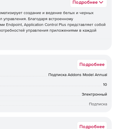
Подробнее
оматизирует создание и ведение белых и черных
л управления. Благодаря встроенному
Endpoint, Application Control Plus представляет собой
 потребностей управления приложениями в каждой
носных программ, атак нулевого дня и сложных
Подробнее
авторизованные приложения.
Подписка Addons Model Annual
10
очек, создав белые списки приложений, которым можно
ом расстоянии от сети.
Электронный
Подписка
12 мес.
 только пользователям с соответствующими ролями
ения к минимуму количества программного обеспечения
Подробнее