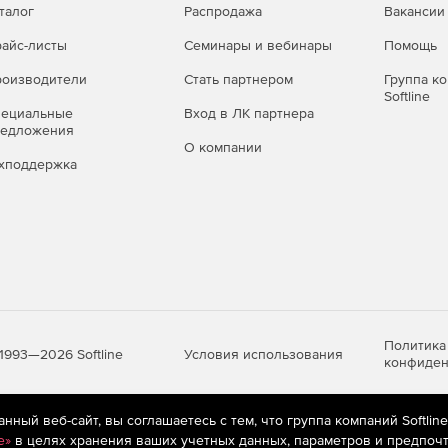
талог
Распродажа
Вакансии
айс-листы
Семинары и вебинары
Помощь
оизводители
Стать партнером
Группа к
Softline
пециальные
Вход в ЛК партнера
редложения
О компании
хподдержка
Политика
Условия использования
1993—2026 Softline
конфиден
ный веб-сайт, вы соглашаетесь с тем, что группа компаний Softlin
яются
рекомендательные технологии
(информационные технологии п
e»
в целях хранения ваших учетных данных, параметров и предпочт