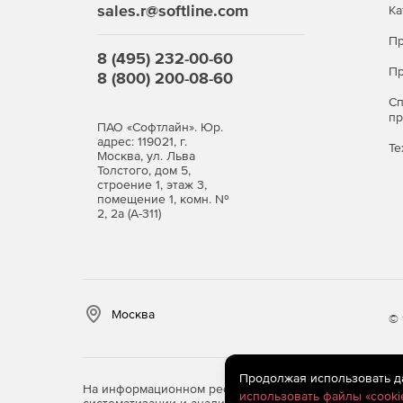
sales.r@softline.com
Ка
Пр
8 (495) 232-00-60
Пр
8 (800) 200-08-60
С
п
ПАО «Софтлайн». Юр.
адрес: 119021, г.
Те
Москва, ул. Льва
Толстого, дом 5,
строение 1, этаж 3,
помещение 1, комн. №
2, 2а (А-311)
Москва
© 
Продолжая использовать дан
На информационном ресурсе store.softline.ru примен
использовать файлы «cooki