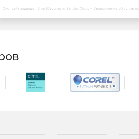
Этот сайт защищен SmartCaptcha от Yandex Cloud -
Уведомление об условия
еров