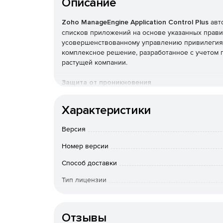
Описание
Zoho ManageEngine Application Control Plus
авт
списков приложений на основе указанных прави
усовершенствованному управлению привилегиями 
комплексное решение, разработанное с учетом
растущей компании.
Защита от проникновения
Ограничивает вероятность проникновения вредо
Характеристики
постоянных угроз, позволяя запускать только 
Версия
По умолчанию бловируют приложения
Номер версии
Обеспечивает полную безопасность конечных т
доверять, и хранит все неизвестные на безопасн
Способ доставки
Тип лицензии
Простое управление активами
Срок действия
Разрешает доступ к определенным приложениям
путем создания пользовательских групп и свед
Отзывы