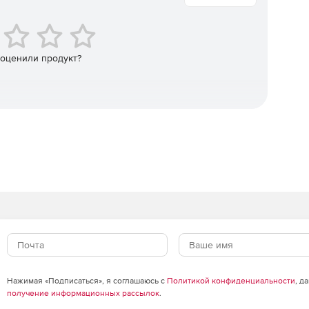
х пользователей и упрощение повышения привилегий
 оценили продукт?
управлением привилегиями конечной точки.
езопасности, запрещая такие приложения, как игры и
Нажимая «Подписаться», я соглашаюсь с
Политикой конфиденциальности
, д
получение информационных рассылок
.