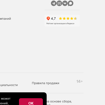
омпаний
14+
Правила продажи
циальности
e может
редоставления информации на основе сбора,
OK
ений,