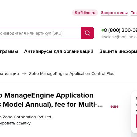
Softline.ru
Запрос цены
Те
8 (800) 200-0
Поиск
sales.r@softline.
ограммы
Антивирусы для организаций
Защита информ
матизации
Zoho ManageEngine Application Control Plus
ho ManageEngine Application
Model Annual), fee for Multi-
еще
 Zoho Corporation Pvt. Ltd.
ировать ссылку