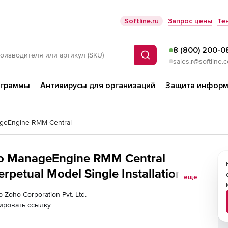
Softline.ru
Запрос цены
Те
8 (800) 200-0
Поиск
sales.r@softline.
ограммы
Антивирусы для организаций
Защита информ
geEngine RMM Central
oho ManageEngine RMM Central
rpetual Model Single Installation),
еще
 Zoho Corporation Pvt. Ltd.
ировать ссылку