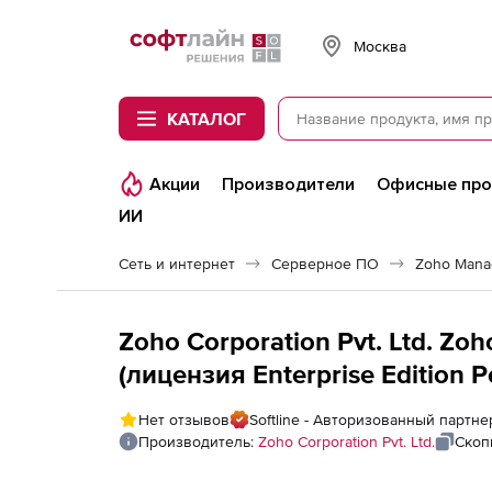
Softline
Москва
КАТАЛОГ
Акции
Производители
Офисные пр
ИИ
Сеть и интернет
Серверное ПО
Zoho Mana
Zoho Corporation Pvt. Ltd. Z
(лицензия Enterprise Edition Pe
fee for 250 Devices with 1 User
Нет отзывов
Softline - Авторизованный партнер
Производитель:
Zoho Corporation Pvt. Ltd.
Скоп