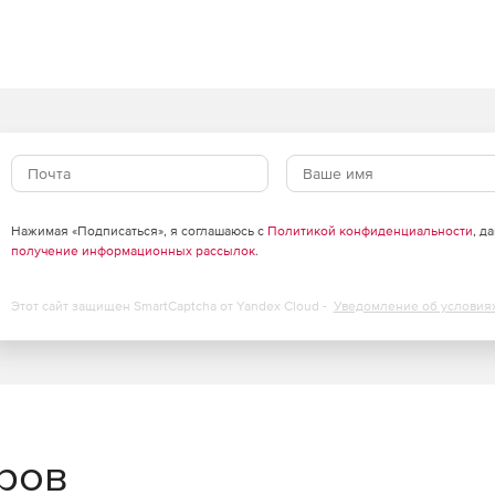
Нажимая «Подписаться», я соглашаюсь с
Политикой конфиденциальности
, д
получение информационных рассылок
.
Этот сайт защищен SmartCaptcha от Yandex Cloud -
Уведомление об условия
еров