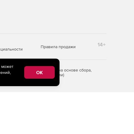
14+
Правила продажи
циальности
e может
редоставления информации на основе сбора,
OK
ений,
рритории Российской Федерации)