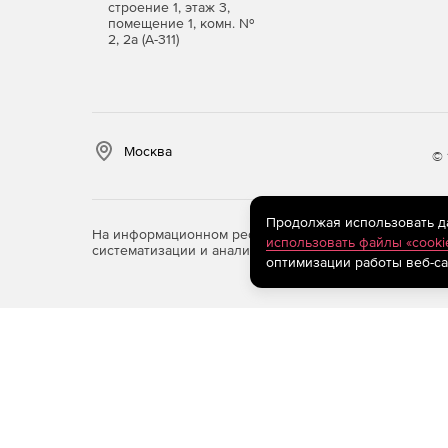
строение 1, этаж 3,
помещение 1, комн. №
2, 2а (А-311)
Москва
© 
Продолжая использовать дан
На информационном ресурсе store.softline.ru примен
использовать файлы «cooki
систематизации и анализа сведений, относящихся к 
оптимизации работы веб-са