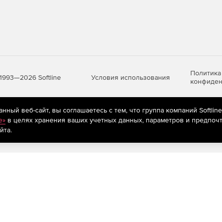
Политика
Условия использования
1993—2026 Softline
конфиден
ный веб-сайт, вы соглашаетесь с тем, что группа компаний Softlin
яются
рекомендательные технологии
(информационные технологии п
e»
в целях хранения ваших учетных данных, параметров и предпочт
предпочтениям пользователей сети «Интернет», находящихся на те
йта.