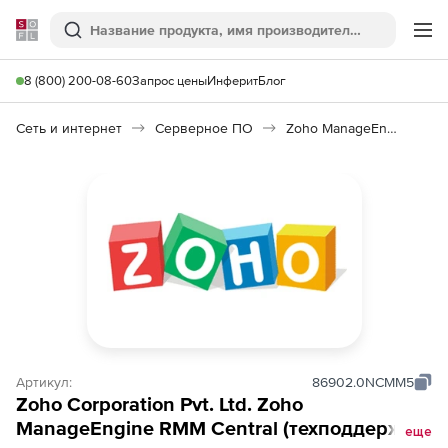
Softline
Поиск
Ме
8 (800) 200-08-60
Запрос цены
Инферит
Блог
Сеть и интернет
Серверное ПО
Zoho ManageEngine RMM Central
Артикул:
86902.0NCMM5
Zoho Corporation Pvt. Ltd. Zoho
ManageEngine RMM Central (техподдержка
еще