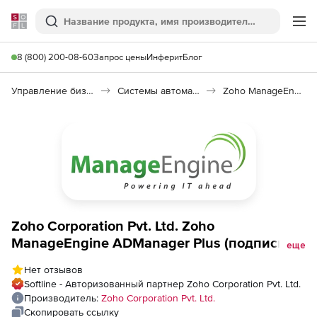
Softline
Поиск
Ме
8 (800) 200-08-60
Запрос цены
Инферит
Блог
Управление бизнесом, CRM/ERP
Системы автоматизации
Zoho ManageEngine ADManager Plus
Zoho Corporation Pvt. Ltd. Zoho
ManageEngine ADManager Plus (подписка
еще
Professional на 1 год), fee for 1 Domain
Нет отзывов
(Unrestricted Objects) with 50 help desk
Softline - Авторизованный партнер Zoho Corporation Pvt. Ltd.
Technicians
Производитель:
Zoho Corporation Pvt. Ltd.
Скопировать ссылку