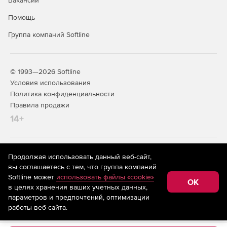
Вакансии
Помощь
Группа компаний Softline
© 1993—2026 Softline
Условия использования
Политика конфиденциальности
Правила продажи
14+
На информационном ресурсе store.softline.ru применяются
Продолжая использовать данный веб-сайт,
рекомендательные технологии
(информационные технологии
вы соглашаетесь с тем, что группа компаний
предоставления информации на основе сбора,
Softline может
использовать файлы «cookie»
систематизации и анализа сведений, относящихся к
OK
в целях хранения ваших учетных данных,
предпочтениям пользователей сети «Интернет»,
находящихся на территории Российской Федерации)
параметров и предпочтений, оптимизации
работы веб-сайта.