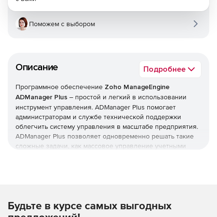
Поможем с выбором
Описание
Подробнее
Программное обеспечение
Zoho ManageEngine
ADManager Plus
– простой и легкий в использовании
инструмент управления. ADManager Plus помогает
администраторам и службе технической поддержки
облегчить систему управления в масштабе предприятия.
ADManager Plus позволяет одновременно решать такие
сложные задачи, как массовое управление учетными
записями пользователей или других объектов Active
Directory, управление доступом к системе обратной связи,
генерация подробных отчетов, некоторые из которых
крайне необходимы при аудите. Автоматизация
управления и отчетности в ADManager Plus существенно
Будьте в курсе самых выгодных
снижает нагрузку на службу технической поддержки.
Возможности ManageEngine ADManager Plus: