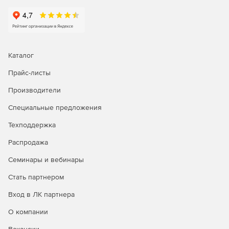
мониторинг и своевременное удаление
неиспользуемых учетных записей, а также
произвести настройку Outlook Mobile Access и Outlook
Web Access по протоколу POP3 и IMAP4.
Каталог
Прайс-листы
Производители
Специальные предложения
Техподдержка
Распродажа
Семинары и вебинары
Стать партнером
Вход в ЛК партнера
О компании