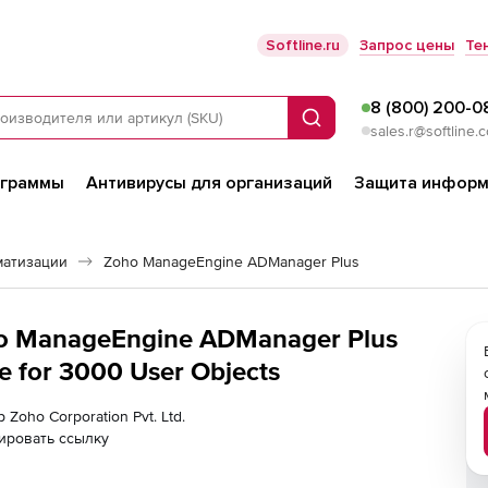
Softline.ru
Запрос цены
Те
8 (800) 200-0
Поиск
sales.r@softline.
ограммы
Антивирусы для организаций
Защита информ
матизации
Zoho ManageEngine ADManager Plus
oho ManageEngine ADManager Plus
e for 3000 User Objects
 Zoho Corporation Pvt. Ltd.
ировать ссылку