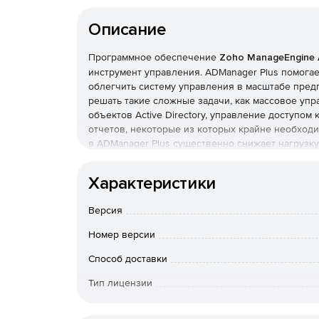
Описание
Программное обеспечение
Zoho ManageEngine 
инструмент управления. ADManager Plus помога
облегчить систему управления в масштабе пред
решать такие сложные задачи, как массовое уп
объектов Active Directory, управление доступом
отчетов, некоторые из которых крайне необходи
в ADManager Plus существенно снижает нагрузку
Возможности ManageEngine ADManager Plus:
Характеристики
Одновременное управление одной или неск
Plus позволяет управлять несколькими учетн
Версия
одновременно: создавать учетные записи на
свойств другого пользователя; настраивать 
Номер версии
параллельно для нескольких пользователей;
отключать неактивных пользователей и пер
Способ доставки
Тип лицензии
Создание отчетов в Active Directory. Админ
другие пользователи, которые имеют доступ к
Срок действия
управлять пользователями, но и создавать 