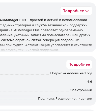
Подробнее
ADManager Plus
– простой и легкий в использовании
ет администраторам и службе технической поддержки
приятия. ADManager Plus позволяет одновременно
равление учетными записями пользователей или других
 к системе обратной связи, генерация подробных
мы при аудите. Автоматизация управления и отчетности
 на службу технической поддержки.
Подробнее
олькими учетными записями пользователей. ADManager
ыми записями пользователей в Active Directory
Подписка Addons на 1 год
 основе готовых шаблонов или путем копирования
свойства пользователей; производить сброс паролей
6.6
 изменять отображаемое имя пользователя; включать/
емещать их между подразделениями.
Электронный
Подписка, Расширение лицензии
истраторы, работники службы техподдержки, аудиторы и
 данным Active Directory, могут не только эффективно
12 мес.
специализированные и расширенные отчеты на основе