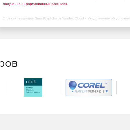
получение информационных рассылок
.
Этот сайт защищен SmartCaptcha от Yandex Cloud -
Уведомление об условия
еров