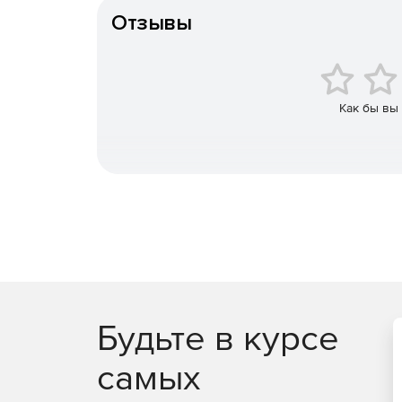
данных из Active Directory.
Отзывы
Возможность делегирования полномочий ад
возможности выполнения некоторых админис
записей службой управления персоналом, ра
Как бы вы
обычными пользователями снижается нагруз
Учет потока операций Active Directory. Упра
отслеживать процедуру выполнения задач (п
с сохранением полной истории всех активны
Синхронизация Active Directory с системой с
обеспечивает одновременное управление ката
(с поддержкой Exchange Server 2003 и Excha
готовых шаблонов новые почтовые ящики, о
неиспользуемых учетных записей, а также пр
Web Access по протоколу POP3 и IMAP4.
Будьте в курсе
самых