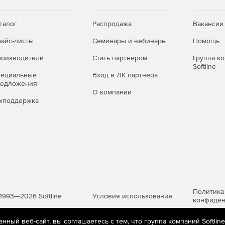
талог
Распродажа
Вакансии
айс-листы
Семинары и вебинары
Помощь
оизводители
Стать партнером
Группа к
Softline
пециальные
Вход в ЛК партнера
редложения
О компании
хподдержка
Политика
Условия использования
1993—2026 Softline
конфиден
ный веб-сайт, вы соглашаетесь с тем, что группа компаний Softlin