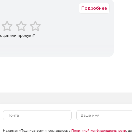
Подробнее
министраторов обычным пользователям. Благодаря
тративных задач (к примеру, создание новых учетных
зблокировка учетных записей и сброс паролей)
 оценили продукт?
ка на службу технической поддержки.
вление рабочими процессами Active Directory позволяет
остановка задачи, рецензия, утверждение, исполнение)
х действий.
ообщений Microsoft Exchange Server. Единая консоль
логом Active Directory и сервером Microsoft Exchange
nge Server 2007/2010). Можно создавать с помощью
существлять их мониторинг и своевременное удаление
оизвести настройку Outlook Mobile Access и Outlook
Нажимая «Подписаться», я соглашаюсь с
Политикой конфиденциальности
, д