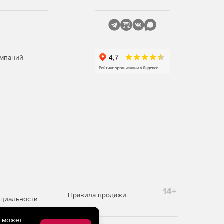
омпаний
14+
Правила продажи
циальности
e может