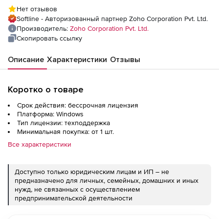
(техподдержка Professional Edition
Нет отзывов
Perpetual Model Annual), fee for 10000
Softline - Авторизованный партнер Zoho Corporation Pvt. Ltd.
Workstations
Производитель:
Zoho Corporation Pvt. Ltd.
Скопировать ссылку
Описание
Характеристики
Отзывы
Коротко о товаре
Срок действия: бессрочная лицензия
Платформа: Windows
Тип лицензии: техподдержка
Минимальная покупка: от 1 шт.
Все характеристики
Доступно только юридическим лицам и ИП – не
предназначено для личных, семейных, домашних и иных
нужд, не связанных с осуществлением
предпринимательской деятельности