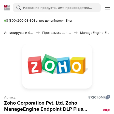
Softline
Поиск
Ме
8 (800) 200-08-60
Запрос цены
Инферит
Блог
Антивирусы и безопасность
Программы для защиты информации
ManageEngine Endpoint DLP Plus
Артикул:
87201.0M7
Zoho Corporation Pvt. Ltd. Zoho
ManageEngine Endpoint DLP Plus
еще