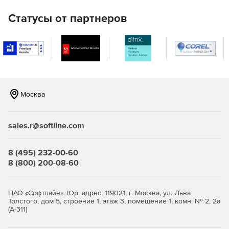
включая объекты интеллектуальной собственности и
личные сведения, такие как медицинская документация и
Статусы от партнеров
финансовые счета.
Эффективная классификация данных
Объединение и категоризация конфиденциальных
данных с помощью многочисленных готовых шаблонов
или настраиваемых механизмов, таких как оптическое
Москва
распознавание символов (OCR), поиск по ключевым
словам, создание цифрового отпечатка и регулярные
выражения.
sales.r@softline.com
Упреждающее устранение внутренних угроз
8 (495) 232-00-60
Тщательный мониторинг конкретных действий
8 (800) 200-08-60
пользователей для превентивного определения
способов раскрытия данных и мгновенного пресечения
любых попыток хищения данных.
ПАО «Софтлайн». Юр. адрес: 119021, г. Москва, ул. Льва
Толстого, дом 5, строение 1, этаж 3, помещение 1, комн. № 2, 2а
(А-311)
Оперативное устранение ложных срабатываний