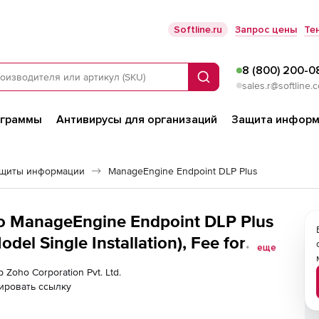
Softline.ru
Запрос цены
Те
8 (800) 200-0
Поиск
sales.r@softline.
ограммы
Антивирусы для организаций
Защита информ
ащиты информации
ManageEngine Endpoint DLP Plus
ho ManageEngine Endpoint DLP Plus
el Single Installation), Fee for
еще
less than 1000
 Zoho Corporation Pvt. Ltd.
ировать ссылку