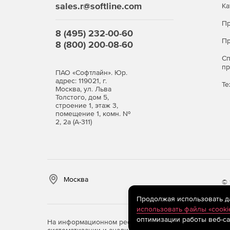
sales.r@softline.com
Ка
Интуитивно понятные отчеты и мгновенные о
Пр
Использование подробных данных аудита для п
8 (495) 232-00-60
позволяющих повысить эффективность политик
Пр
8 (800) 200-08-60
конечных устройств.
С
п
ПАО «Софтлайн». Юр.
адрес: 119021, г.
Те
Москва, ул. Льва
Толстого, дом 5,
строение 1, этаж 3,
помещение 1, комн. №
2, 2а (А-311)
Москва
© 
Продолжая использовать дан
использовать файлы «cooki
оптимизации работы веб-са
На информационном ресурсе store.softline.ru примен