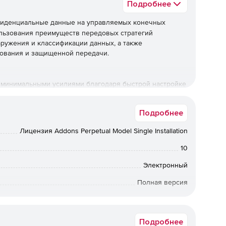
Подробнее
иденциальные данные на управляемых конечных
ользования преимуществ передовых стратегий
аружения и классификации данных, а также
ования и защищенной передачи.
 с минимальными усилиями благодаря быстрой настройке
стижения основных контрольных показателей
Подробнее
вателей
Лицензия Addons Perpetual Model Single Installation
яет с легкостью настраивать расширенные политики с
ощью легких агентов для поддержания мер
10
я к Интернету.
Электронный
Полная версия
ировать политики под долгосрочные и растущие
ния динамики сети.
бессрочная лицензия
Подробнее