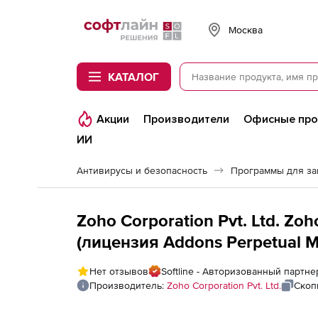
Softline
Москва
КАТАЛОГ
Акции
Производители
Офисные пр
ИИ
Антивирусы и безопасность
Программы для з
Zoho Corporation Pvt. Ltd. Zo
(лицензия Addons Perpetual Mod
Failover Service for computers 
Нет отзывов
Softline - Авторизованный партнер
Производитель:
Zoho Corporation Pvt. Ltd.
Скоп