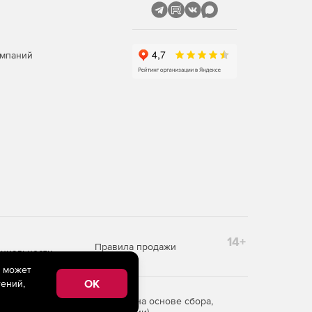
омпаний
14+
Правила продажи
циальности
e может
OK
ений,
редоставления информации на основе сбора,