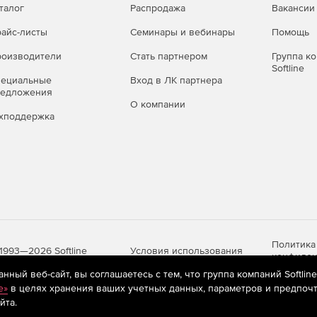
талог
Распродажа
Вакансии
повещения
айс-листы
Семинары и вебинары
Помощь
олучения полезных аналитических сведений,
 DLP и улучшить общую информационную гигиену
оизводители
Стать партнером
Группа к
Softline
пециальные
Вход в ЛК партнера
редложения
О компании
хподдержка
Политика
Условия использования
1993—2026 Softline
конфиден
ный веб-сайт, вы соглашаетесь с тем, что группа компаний Softlin
e»
в целях хранения ваших учетных данных, параметров и предпочт
йта.
яются
рекомендательные технологии
(информационные технологии п