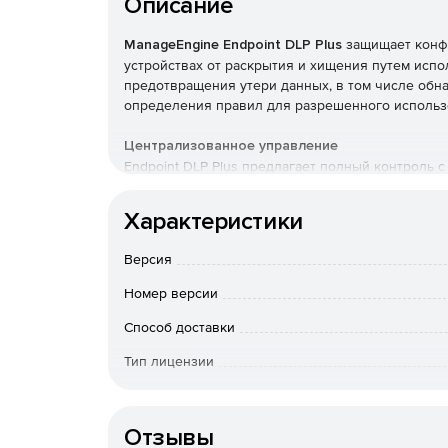
Описание
ManageEngine Endpoint DLP Plus
защищает конф
устройствах от раскрытия и хищения путем исп
предотвращения утери данных, в том числе обн
определения правил для разрешенного использ
Централизованное управление
Endpoint DLP Plus предлагает полный контроль
и широкому ассортименту инструментов для до
безопасности данных конечных устройств.
Характеристики
Обеспечение гибкости и точности для пользо
Версия
Доступность многочисленных параметров позвол
возможностью удаленного развертывания с пом
Номер версии
обеспечения безопасности даже без подключени
Способ доставки
Перспективные стратегии DLP
Тип лицензии
Endpoint DLP Plus позволяет с легкостью адапт
потребности вашей организации по мере измене
Срок действия
Улучшенные механизмы обнаружения данных
Отзывы