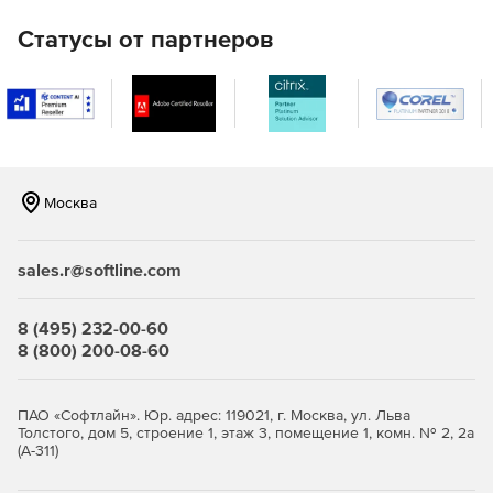
включая объекты интеллектуальной собственности и
личные сведения, такие как медицинская документация и
Статусы от партнеров
финансовые счета.
Эффективная классификация данных
Объединение и категоризация конфиденциальных
данных с помощью многочисленных готовых шаблонов
или настраиваемых механизмов, таких как оптическое
Москва
распознавание символов (OCR), поиск по ключевым
словам, создание цифрового отпечатка и регулярные
выражения.
sales.r@softline.com
Упреждающее устранение внутренних угроз
8 (495) 232-00-60
Тщательный мониторинг конкретных действий
8 (800) 200-08-60
пользователей для превентивного определения
способов раскрытия данных и мгновенного пресечения
любых попыток хищения данных.
ПАО «Софтлайн». Юр. адрес: 119021, г. Москва, ул. Льва
Толстого, дом 5, строение 1, этаж 3, помещение 1, комн. № 2, 2а
(А-311)
Оперативное устранение ложных срабатываний