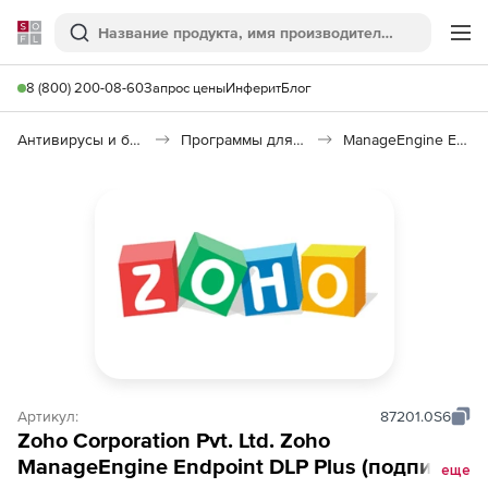
Softline
Поиск
Ме
8 (800) 200-08-60
Запрос цены
Инферит
Блог
Антивирусы и безопасность
Программы для защиты информации
ManageEngine Endpoint DLP Plus
Артикул:
87201.0S6
Zoho Corporation Pvt. Ltd. Zoho
ManageEngine Endpoint DLP Plus (подписка
еще