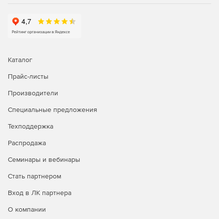
Аудит управления действиями пользователей в сети.
Эффективное отслеживание пользователей
позволяет администраторам выполнять следующие
функции аудита: создавать, изменять и удалять
пользователей; определять ответственность за
Каталог
изменения, сделанные на одной или нескольких
Прайс-листы
учетных записях в домене; просматривать отчеты о
внесении любых изменений в каталог Active Directory
Производители
и экспортировать данные в желаемый формат.
Специальные предложения
Мгновенные оповещения об изменениях в Active
Directory по электронной почте. Идентификация
Техподдержка
любых возможных угроз и отлаженный механизм
Распродажа
мгновенного оповещения административной службы
с возможностью настроить уведомления различной
Семинары и вебинары
актуальности и важности позволяют избежать
нежелательных событий.
Стать партнером
Вход в ЛК партнера
Аудит всех элементов среды Microsoft Server.
Мониторинг входов/выходов рядовых серверов в
О компании
среде Microsoft Server обеспечивает безопасность и