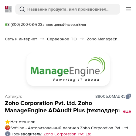
Softline
Поиск
Ме
8 (800) 200-08-60
Запрос цены
Инферит
Блог
Сеть и интернет
Серверное ПО
Zoho ManageEngine ADAudit Plus
Артикул:
88005.0MABR3
Zoho Corporation Pvt. Ltd. Zoho
ManageEngine ADAudit Plus (техподдержка
еще
Addons Pepetual Model Annual), fee for AD
Нет отзывов
Backup and Recovery for 1000 Users
Softline - Авторизованный партнер Zoho Corporation Pvt. Ltd.
Производитель:
Zoho Corporation Pvt. Ltd.