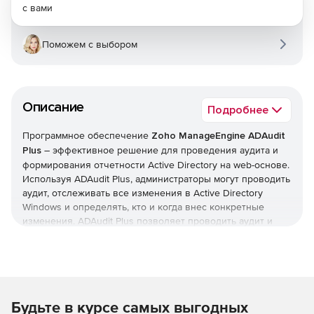
с вами
Поможем с выбором
Описание
Подробнее
Программное обеспечение
Zoho ManageEngine ADAudit
Plus
– эффективное решение для проведения аудита и
формирования отчетности Active Directory на web-основе.
Используя ADAudit Plus, администраторы могут проводить
аудит, отслеживать все изменения в Active Directory
Windows и определять, кто и когда внес конкретные
изменения. ADAudit Plus позволяет проводить аудит и
формировать отчетность изменений Active Directory по
пользователям, компьютерам, группам, политикам
доменов и активности входа в систему из центральной
сетевой консоли. Комплексные отчеты в ADAudit Plus
понятны даже технически не подготовленным
Будьте в курсе самых выгодных
пользователям и могут экспортироваться в XLS, HTML,