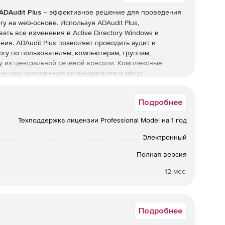
ADAudit Plus
– эффективное решение для проведения
ry на web-основе. Используя ADAudit Plus,
ать все изменения в Active Directory Windows и
ния. ADAudit Plus позволяет проводить аудит и
ory по пользователям, компьютерам, группам,
у из центральной сетевой консоли. Комплексные
 не подготовленным пользователям и могут
ты с возможностью печати.
Подробнее
вных изменениях и событиях входа в Active Directory.
Техподдержка лицензии Professional Model на 1 год
повещений об определенных изменениях объектов
Электронный
Полная версия
Directory Windows и определять, кто, когда и какие
12 мес.
Коммерческая
бытиях на почтовый ящик.
Подробнее
ений Active Directory и объектов групповой политики.