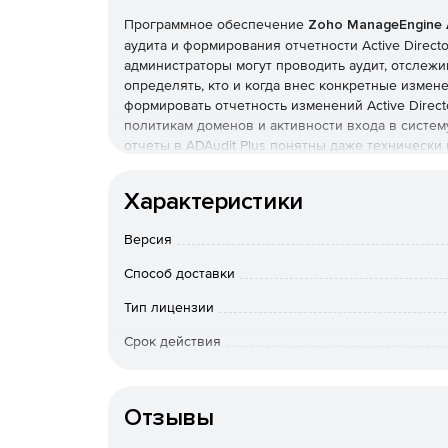
Программное обеспечение
Zoho ManageEngine 
аудита и формирования отчетности Active Directo
администраторы могут проводить аудит, отслежив
определять, кто и когда внес конкретные измене
формировать отчетность изменений Active Direct
политикам доменов и активности входа в систем
отчеты в ADAudit Plus понятны даже технически
экспортироваться в XLS, HTML, PDF и CSV форма
Возможности ManageEngine ADAudit Plus:
Характеристики
Просмотр подробных отчетов об администрати
Версия
Настройка правил фильтрации и рассылки о
Способ доставки
Active Directory.
Тип лицензии
Возможность отслеживать изменения в Active 
Срок действия
именно изменения внес.
Тип организации
Получение уведомлений о произошедших со
Отзывы
Возможность получения полной истории измен