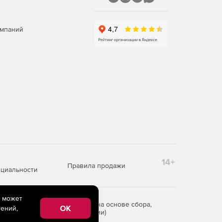
омпаний
14+
Правила продажи
циальности
e может
редоставления информации на основе сбора,
OK
ений,
рритории Российской Федерации)