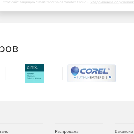
Этот сайт защищен SmartCaptcha от Yandex Cloud -
Уведомление об условия
 за изменения, сделанные на одной или нескольких
четы о внесении любых изменений в каталог Active
ый формат.
ive Directory по электронной почте. Идентификация
низм мгновенного оповещения административной
ния различной актуальности и важности позволяют
еров
r. Мониторинг входов/выходов рядовых серверов в
сность и защищенность корпоративной среды в целом.
ога Active Directory. Удобный web-интерфейс позволяет
ях каталога Active Directory с возможностью
м.
ователей. Эффективный мониторинг действий
ошибок входа в систему, возможные причины отказа в
а рабочей станции за определенный период и т. д.
tory. Журнал событий позволяет извлекать данные по
талог
Распродажа
Вакансии