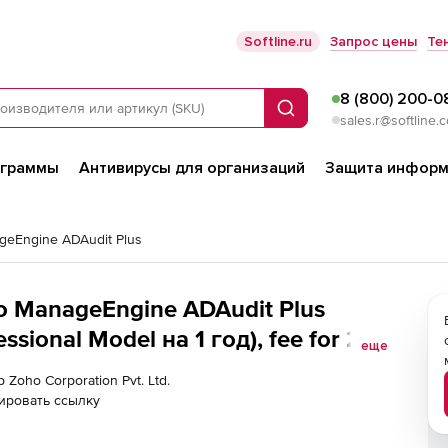
Softline.ru
Запрос цены
Те
8 (800) 200-0
Поиск
sales.r@softline.
ограммы
Антивирусы для организаций
Защита информ
geEngine ADAudit Plus
ho ManageEngine ADAudit Plus
sional Model на 1 год), fee for 20
еще
 Zoho Corporation Pvt. Ltd.
ировать ссылку