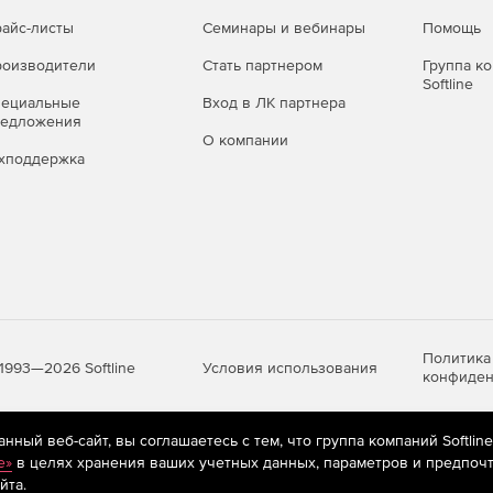
нерировать соответствующие отчеты и отправлять их
айс-листы
Семинары и вебинары
Помощь
ратором время, что позволяет избежать необходимости
нагрузку на него.
оизводители
Стать партнером
Группа к
Softline
indows File Server. Централизованный аудит
пециальные
Вход в ЛК партнера
редложения
их отчетов позволяет в режиме реального времени
О компании
ированного доступа и изменения в структуре папок
хподдержка
Политика
Условия использования
1993—2026 Softline
конфиден
ный веб-сайт, вы соглашаетесь с тем, что группа компаний Softlin
яются
рекомендательные технологии
(информационные технологии п
e»
в целях хранения ваших учетных данных, параметров и предпочт
предпочтениям пользователей сети «Интернет», находящихся на те
йта.