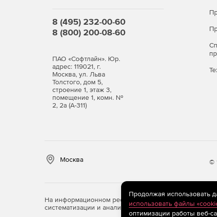
определенным параметрам, автоматически ге
Пр
по электронной почте в указанное админист
8 (495) 232-00-60
входа на web-портал и существенно снижает 
Пр
8 (800) 200-08-60
Централизованный аудит структуры файлов W
С
п
посредством запланированных автоматическ
ПАО «Софтлайн». Юр.
надежно отслеживать проявления несанкцион
адрес: 119021, г.
Те
Москва, ул. Льва
Windows Server.
Толстого, дом 5,
строение 1, этаж 3,
помещение 1, комн. №
2, 2а (А-311)
Москва
© 
Продолжая использовать дан
На информационном ресурсе store.softline.ru примен
использовать файлы «cooki
систематизации и анализа сведений, относящихся к 
оптимизации работы веб-са