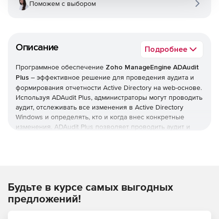
Поможем с выбором
Описание
Подробнее
Программное обеспечение
Zoho ManageEngine ADAudit
Plus
– эффективное решение для проведения аудита и
формирования отчетности Active Directory на web-основе.
Используя ADAudit Plus, администраторы могут проводить
аудит, отслеживать все изменения в Active Directory
Windows и определять, кто и когда внес конкретные
изменения. ADAudit Plus позволяет проводить аудит и
формировать отчетность изменений Active Directory по
пользователям, компьютерам, группам, политикам
доменов и активности входа в систему из центральной
сетевой консоли. Комплексные отчеты в ADAudit Plus
понятны даже технически не подготовленным
Будьте в курсе самых выгодных
пользователям и могут экспортироваться в XLS, HTML,
PDF и CSV форматы с возможностью печати.
предложений!
Возможности ManageEngine ADAudit Plus: