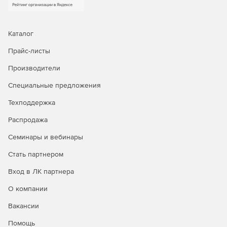
Эффективное отслеживание пользователей
позволяет администраторам выполнять следующие
функции аудита: создавать, изменять и удалять
пользователей; определять ответственность за
Каталог
изменения, сделанные на одной или нескольких
Прайс-листы
учетных записях в домене; просматривать отчеты о
внесении любых изменений в каталог Active Directory
Производители
и экспортировать данные в желаемый формат.
Специальные предложения
Мгновенные оповещения об изменениях в Active
Directory по электронной почте. Идентификация
Техподдержка
любых возможных угроз и отлаженный механизм
Распродажа
мгновенного оповещения административной службы
с возможностью настроить уведомления различной
Семинары и вебинары
актуальности и важности позволяют избежать
нежелательных событий.
Стать партнером
Вход в ЛК партнера
Аудит всех элементов среды Microsoft Server.
Мониторинг входов/выходов рядовых серверов в
О компании
среде Microsoft Server обеспечивает безопасность и
защищенность корпоративной среды в целом.
Вакансии
Помощь
Создание отчетов о результатах аудита каталога