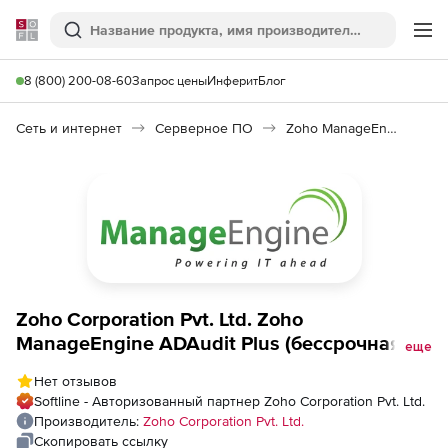
Softline
Поиск
Ме
8 (800) 200-08-60
Запрос цены
Инферит
Блог
Сеть и интернет
Серверное ПО
Zoho ManageEngine ADAudit Plus
Zoho Corporation Pvt. Ltd. Zoho
ManageEngine ADAudit Plus (бессрочная
еще
лицензия Professional Model Single
Нет отзывов
Installation), fee for 200 Member Servers
Softline - Авторизованный партнер Zoho Corporation Pvt. Ltd.
Производитель:
Zoho Corporation Pvt. Ltd.
Скопировать ссылку