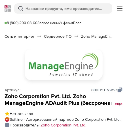
Softline
Поиск
Ме
8 (800) 200-08-60
Запрос цены
Инферит
Блог
Сеть и интернет
Серверное ПО
Zoho ManageEngine ADAudit Plus
Артикул:
88005.0NWS3
Zoho Corporation Pvt. Ltd. Zoho
ManageEngine ADAudit Plus (бессрочная
еще
лицензия Professional), fee for 20 Windows
Нет отзывов
Servers
Softline - Авторизованный партнер Zoho Corporation Pvt. Ltd.
Производитель:
Zoho Corporation Pvt. Ltd.