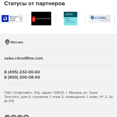
нужд служб безопасности и аудита.
Статусы от партнеров
Аудит входа/выхода в среду сервера Microsoft.
Централизованный аудит структуры папок и файлов
Windows Server и разграничение прав доступа к ним в
режиме реального времени.
Москва
Мониторинг успешных/неудачных изменений файлов
с предварительно настроенными отчетами и
возможностью отправки уведомлений по
sales.r@softline.com
электронной почте.
8 (495) 232-00-60
Особенности ManageEngine ADAudit Plus:
8 (800) 200-08-60
Аудит Active Directory на соответствие нормативным
требованиям. Постоянный мониторинг каталога Active
ПАО «Софтлайн». Юр. адрес: 119021, г. Москва, ул. Льва
Directory с возможностью создания среды,
Толстого, дом 5, строение 1, этаж 3, помещение 1, комн. № 2, 2а
(А-311)
соответствующей всем нормам безопасности
(определение причин попытки нарушения
безопасности в сети, отчеты о попытках