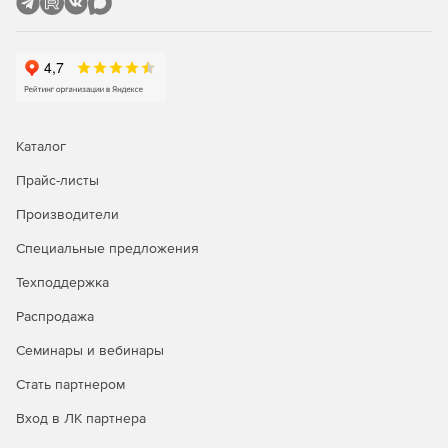
несанкционированного доступа, активные меры по
предотвращению нарушений безопасности).
Аудит управления действиями пользователей в сети.
Эффективное отслеживание пользователей
позволяет администраторам выполнять следующие
функции аудита: создавать, изменять и удалять
пользователей; определять ответственность за
Каталог
изменения, сделанные на одной или нескольких
Прайс-листы
учетных записях в домене; просматривать отчеты о
внесении любых изменений в каталог Active Directory
Производители
и экспортировать данные в желаемый формат.
Специальные предложения
Мгновенные оповещения об изменениях в Active
Directory по электронной почте. Идентификация
Техподдержка
любых возможных угроз и отлаженный механизм
Распродажа
мгновенного оповещения административной службы
с возможностью настроить уведомления различной
Семинары и вебинары
актуальности и важности позволяют избежать
нежелательных событий.
Стать партнером
Вход в ЛК партнера
Аудит всех элементов среды Microsoft Server.
Мониторинг входов/выходов рядовых серверов в