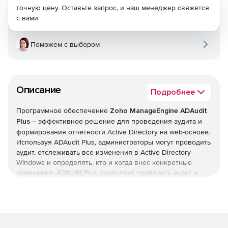
точную цену. Оставьте запрос, и наш менеджер свяжется
с вами
Поможем с выбором
Описание
Подробнее
Программное обеспечение
Zoho ManageEngine ADAudit
Plus
– эффективное решение для проведения аудита и
формирования отчетности Active Directory на web-основе.
Используя ADAudit Plus, администраторы могут проводить
аудит, отслеживать все изменения в Active Directory
Windows и определять, кто и когда внес конкретные
изменения. ADAudit Plus позволяет проводить аудит и
формировать отчетность изменений Active Directory по
пользователям, компьютерам, группам, политикам
доменов и активности входа в систему из центральной
сетевой консоли. Комплексные отчеты в ADAudit Plus
понятны даже технически не подготовленным