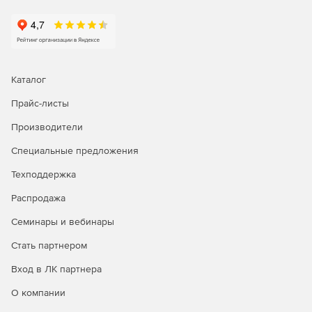
Делегирование
службы поддержки на основе ролей
Делегирование административных задач, касающихся AD
и Office 365, пользователям без прав администратора.
Надо выбрать любую комбинацию задач управления,
Каталог
отчетности, аудита и предупреждений из AD и Office 365
Прайс-листы
и назначить их сотрудникам службы поддержки, HR и
другим пользователям, не являющимся
Производители
администраторами.
Специальные предложения
Резервное копирование и аварийное восстановление
Техподдержка
Легко выполнять резервное копирование и
Распродажа
восстановление объектов AD, почтовых ящиков
Exchange, почтовых ящиков Office 365, сайтов SharePoint
Семинары и вебинары
Online, папок OneDrive для бизнеса и т. д.
Восстановление на уровне элементов или атрибутов и
Стать партнером
ускоренный процесс резервного копирования благодаря
Вход в ЛК партнера
инкрементным резервным копиям.
О компании