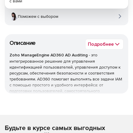
с вами
Поможем с выбором
Описание
Подробнее
Zoho ManageEngine AD360 AD Auditing
- это
интегрированное решение для управления
идентификацией пользователей, управления доступом к
ресурсам, обеспечения безопасности и соответствия
требованиям. AD360 помогает выполнять все задачи IAM
с помощью простого и удобного интерфейса: от
подготовки пользователей, самостоятельного
управления паролями и мониторинга изменений Active
Directory до единого входа (SSO) для корпоративных
приложений. AD360 предоставляет все эти функции для
Windows Active Directory, серверов Exchange и Office 365.
Будьте в курсе самых выгодных
Оптимизация управления жизненным циклом
пользователей