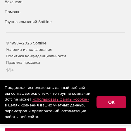
Вакансии
Помощь
Группа компаний Softline
© 1993—2026 Softline
Условия использования
Политика конфиденциальности
Правила продажи
14+
Продолжая использовать данный веб-сайт,
На информационном ресурсе store.softline.ru применяются
вы соглашаетесь с тем, что группа компаний
рекомендательные технологии
(информационные технологии
Softline может
использовать файлы «cookie»
предоставления информации на основе сбора,
OK
в целях хранения ваших учетных данных,
систематизации и анализа сведений, относящихся к
предпочтениям пользователей сети «Интернет»,
параметров и предпочтений, оптимизации
находящихся на территории Российской Федерации)
работы веб-сайта.