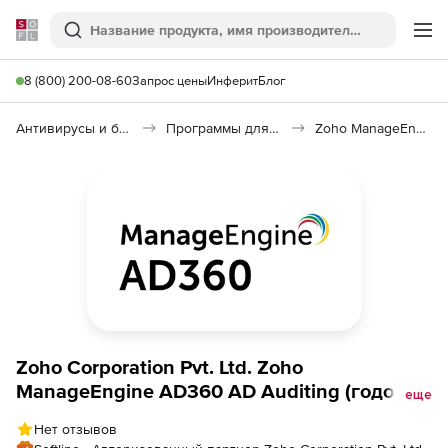
Softline
Поиск
Ме
8 (800) 200-08-60
Запрос цены
Инферит
Блог
Антивирусы и безопасность
Программы для защиты информации
Zoho ManageEngine AD360 AD Auditing
Zoho Corporation Pvt. Ltd. Zoho
ManageEngine AD360 AD Auditing (годовая
еще
подписка Professional Edition Modeler
Нет отзывов
Annual), fee for 20 NetApp Filer (or) EMC File