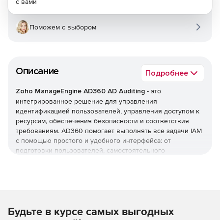
с вами
Поможем с выбором
Описание
Подробнее
Zoho ManageEngine AD360 AD Auditing
- это
интегрированное решение для управления
идентификацией пользователей, управления доступом к
ресурсам, обеспечения безопасности и соответствия
требованиям. AD360 помогает выполнять все задачи IAM
с помощью простого и удобного интерфейса: от
подготовки пользователей, самостоятельного
управления паролями и мониторинга изменений Active
Directory до единого входа (SSO) для корпоративных
приложений. AD360 предоставляет все эти функции для
Windows Active Directory, серверов Exchange и Office 365.
Будьте в курсе самых выгодных
Оптимизация управления жизненным циклом
пользователей