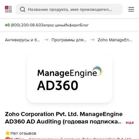
Softline
Поиск
Ме
8 (800) 200-08-60
Запрос цены
Инферит
Блог
Антивирусы и безопасность
Программы для защиты информации
Zoho ManageEngine AD360 AD Auditing
Zoho Corporation Pvt. Ltd. ManageEngine
AD360 AD Auditing (годовая подписка
еще
Professional Edition Model Annual), fee for
Нет отзывов
100 Member Servers