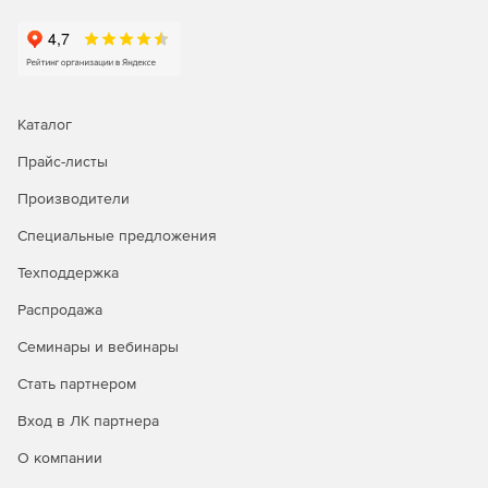
Делегирование
службы поддержки на основе ролей
Делегирование административных задач, касающихся AD
и Office 365, пользователям без прав администратора.
Надо выбрать любую комбинацию задач управления,
Каталог
отчетности, аудита и предупреждений из AD и Office 365
Прайс-листы
и назначить их сотрудникам службы поддержки, HR и
другим пользователям, не являющимся
Производители
администраторами.
Специальные предложения
Резервное копирование и аварийное восстановление
Техподдержка
Легко выполнять резервное копирование и
Распродажа
восстановление объектов AD, почтовых ящиков
Exchange, почтовых ящиков Office 365, сайтов SharePoint
Семинары и вебинары
Online, папок OneDrive для бизнеса и т. д.
Восстановление на уровне элементов или атрибутов и
Стать партнером
ускоренный процесс резервного копирования благодаря
Вход в ЛК партнера
инкрементным резервным копиям.
О компании