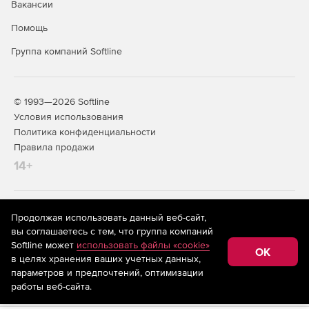
Вакансии
Помощь
Группа компаний Softline
© 1993—2026 Softline
Условия использования
Политика конфиденциальности
Правила продажи
14+
На информационном ресурсе store.softline.ru применяются
Продолжая использовать данный веб-сайт,
рекомендательные технологии
(информационные технологии
вы соглашаетесь с тем, что группа компаний
предоставления информации на основе сбора,
Softline может
использовать файлы «cookie»
систематизации и анализа сведений, относящихся к
OK
в целях хранения ваших учетных данных,
предпочтениям пользователей сети «Интернет»,
находящихся на территории Российской Федерации)
параметров и предпочтений, оптимизации
работы веб-сайта.