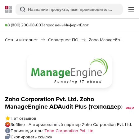
Softline
Поиск
Ме
8 (800) 200-08-60
Запрос цены
Инферит
Блог
Сеть и интернет
Серверное ПО
Zoho ManageEngine ADAudit Plus
Zoho Corporation Pvt. Ltd. Zoho
ManageEngine ADAudit Plus (техподдержка
еще
лицензии Standard Perpetual Modeler
Нет отзывов
Annual на 1 год), fee for 50 Member Servers
Softline - Авторизованный партнер Zoho Corporation Pvt. Ltd.
Производитель:
Zoho Corporation Pvt. Ltd.
Скопировать ссылку