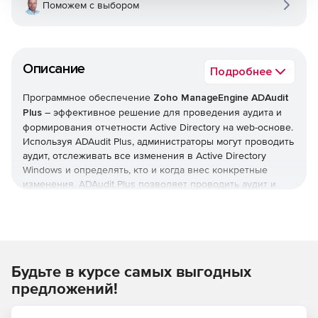
Поможем с выбором
Описание
Подробнее
Программное обеспечение
Zoho ManageEngine ADAudit
Plus
– эффективное решение для проведения аудита и
формирования отчетности Active Directory на web-основе.
Используя ADAudit Plus, администраторы могут проводить
аудит, отслеживать все изменения в Active Directory
Windows и определять, кто и когда внес конкретные
изменения. ADAudit Plus позволяет проводить аудит и
формировать отчетность изменений Active Directory по
пользователям, компьютерам, группам, политикам
доменов и активности входа в систему из центральной
сетевой консоли. Комплексные отчеты в ADAudit Plus
понятны даже технически не подготовленным
Будьте в курсе самых выгодных
пользователям и могут экспортироваться в XLS, HTML,
PDF и CSV форматы с возможностью печати.
предложений!
Возможности ManageEngine ADAudit Plus: