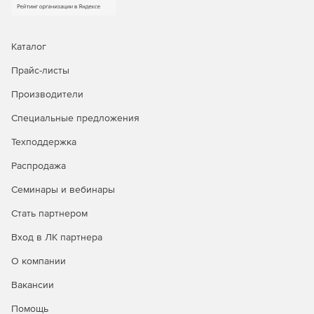
Эффективное отслеживание пользователей
позволяет администраторам выполнять следующие
функции аудита: создавать, изменять и удалять
пользователей; определять ответственность за
Каталог
изменения, сделанные на одной или нескольких
Прайс-листы
учетных записях в домене; просматривать отчеты о
внесении любых изменений в каталог Active Directory
Производители
и экспортировать данные в желаемый формат.
Специальные предложения
Мгновенные оповещения об изменениях в Active
Directory по электронной почте. Идентификация
Техподдержка
любых возможных угроз и отлаженный механизм
Распродажа
мгновенного оповещения административной службы
с возможностью настроить уведомления различной
Семинары и вебинары
актуальности и важности позволяют избежать
нежелательных событий.
Стать партнером
Вход в ЛК партнера
Аудит всех элементов среды Microsoft Server.
Мониторинг входов/выходов рядовых серверов в
О компании
среде Microsoft Server обеспечивает безопасность и
защищенность корпоративной среды в целом.
Вакансии
Помощь
Создание отчетов о результатах аудита каталога