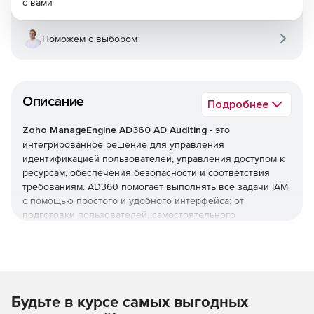
с вами
Поможем с выбором
Описание
Подробнее
Zoho ManageEngine AD360 AD Auditing
- это
интегрированное решение для управления
идентификацией пользователей, управления доступом к
ресурсам, обеспечения безопасности и соответствия
требованиям. AD360 помогает выполнять все задачи IAM
с помощью простого и удобного интерфейса: от
подготовки пользователей, самостоятельного
управления паролями и мониторинга изменений Active
Directory до единого входа (SSO) для корпоративных
приложений. AD360 предоставляет все эти функции для
Windows Active Directory, серверов Exchange и Office 365.
Будьте в курсе самых выгодных
Оптимизация управления жизненным циклом
пользователей