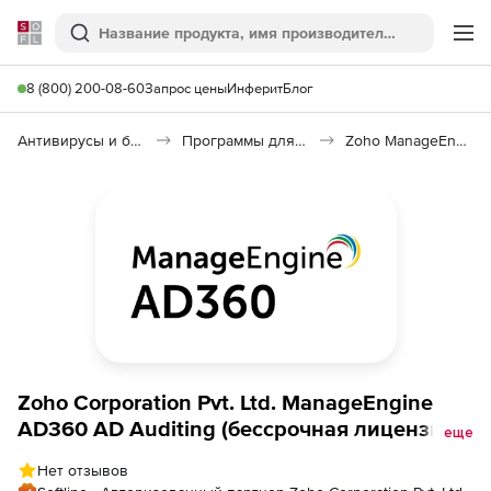
Softline
Поиск
Ме
8 (800) 200-08-60
Запрос цены
Инферит
Блог
Антивирусы и безопасность
Программы для защиты информации
Zoho ManageEngine AD360 AD Auditing
Zoho Corporation Pvt. Ltd. ManageEngine
AD360 AD Auditing (бессрочная лицензия
еще
Standard Edition Modeler Single Installation),
Нет отзывов
fee for 10 Member Servers