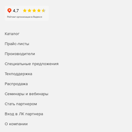
Делегирование
службы поддержки на основе ролей
Делегирование административных задач, касающихся AD
и Office 365, пользователям без прав администратора.
Надо выбрать любую комбинацию задач управления,
Каталог
отчетности, аудита и предупреждений из AD и Office 365
Прайс-листы
и назначить их сотрудникам службы поддержки, HR и
другим пользователям, не являющимся
Производители
администраторами.
Специальные предложения
Резервное копирование и аварийное восстановление
Техподдержка
Легко выполнять резервное копирование и
Распродажа
восстановление объектов AD, почтовых ящиков
Exchange, почтовых ящиков Office 365, сайтов SharePoint
Семинары и вебинары
Online, папок OneDrive для бизнеса и т. д.
Восстановление на уровне элементов или атрибутов и
Стать партнером
ускоренный процесс резервного копирования благодаря
Вход в ЛК партнера
инкрементным резервным копиям.
О компании