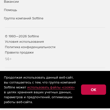
Вакансии
Помощь
Группа компаний Softline
© 1993—2026 Softline
Условия использования
Политика конфиденциальности
Правила продажи
14+
На информационном ресурсе store.softline.ru применяются
Продолжая использовать данный веб-сайт,
рекомендательные технологии
(информационные технологии
вы соглашаетесь с тем, что группа компаний
предоставления информации на основе сбора,
Softline может
использовать файлы «cookie»
систематизации и анализа сведений, относящихся к
OK
в целях хранения ваших учетных данных,
предпочтениям пользователей сети «Интернет»,
находящихся на территории Российской Федерации)
параметров и предпочтений, оптимизации
работы веб-сайта.