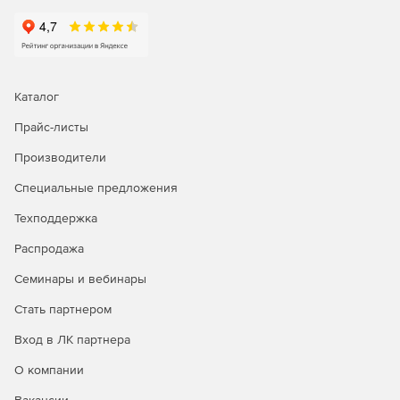
Аудит управления действиями пользователей в сети.
Эффективное отслеживание пользователей
позволяет администраторам выполнять следующие
функции аудита: создавать, изменять и удалять
пользователей; определять ответственность за
Каталог
изменения, сделанные на одной или нескольких
Прайс-листы
учетных записях в домене; просматривать отчеты о
внесении любых изменений в каталог Active Directory
Производители
и экспортировать данные в желаемый формат.
Специальные предложения
Мгновенные оповещения об изменениях в Active
Directory по электронной почте. Идентификация
Техподдержка
любых возможных угроз и отлаженный механизм
Распродажа
мгновенного оповещения административной службы
с возможностью настроить уведомления различной
Семинары и вебинары
актуальности и важности позволяют избежать
нежелательных событий.
Стать партнером
Вход в ЛК партнера
Аудит всех элементов среды Microsoft Server.
Мониторинг входов/выходов рядовых серверов в
О компании
среде Microsoft Server обеспечивает безопасность и
защищенность корпоративной среды в целом.