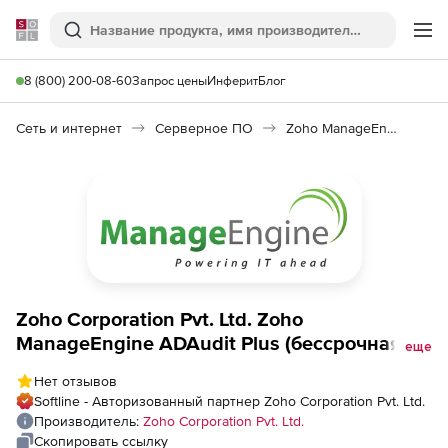
Softline
Поиск
Ме
8 (800) 200-08-60
Запрос цены
Инферит
Блог
Сеть и интернет
Серверное ПО
Zoho ManageEngine ADAudit Plus
Zoho Corporation Pvt. Ltd. Zoho
ManageEngine ADAudit Plus (бессрочная
еще
лицензия Standard), fee for 50 Member
Нет отзывов
Servers
Softline - Авторизованный партнер Zoho Corporation Pvt. Ltd.
Производитель:
Zoho Corporation Pvt. Ltd.
Скопировать ссылку