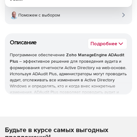
Поможем с выбором
Описание
Подробнее
Программное обеспечение
Zoho ManageEngine ADAudit
Plus
– эффективное решение для проведения аудита и
формирования отчетности Active Directory на web-основе.
Используя ADAudit Plus, администраторы могут проводить
аудит, отслеживать все изменения в Active Directory
Windows и определять, кто и когда внес конкретные
изменения. ADAudit Plus позволяет проводить аудит и
формировать отчетность изменений Active Directory по
пользователям, компьютерам, группам, политикам
доменов и активности входа в систему из центральной
сетевой консоли. Комплексные отчеты в ADAudit Plus
понятны даже технически не подготовленным
Будьте в курсе самых выгодных
пользователям и могут экспортироваться в XLS, HTML,
PDF и CSV форматы с возможностью печати.