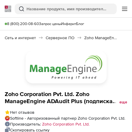
Softline
Поиск
Ме
8 (800) 200-08-60
Запрос цены
Инферит
Блог
Сеть и интернет
Серверное ПО
Zoho ManageEngine ADAudit Plus
Zoho Corporation Pvt. Ltd. Zoho
ManageEngine ADAudit Plus (подписка
еще
Standard на 1 год), fee for 30 Domain
Нет отзывов
Controllers
Softline - Авторизованный партнер Zoho Corporation Pvt. Ltd.
Производитель:
Zoho Corporation Pvt. Ltd.
Скопировать ссылку