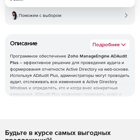
Поможем с выбором
Описание
Подробнее
Программное обеспечение
Zoho ManageEngine ADAudit
Plus
– эффективное решение для проведения аудита и
формирования отчетности Active Directory на web-основе.
Используя ADAudit Plus, администраторы могут проводить
аудит, отслеживать все изменения в Active Directory
Windows и определять, кто и когда внес конкретные
изменения. ADAudit Plus позволяет проводить аудит и
формировать отчетность изменений Active Directory по
пользователям, компьютерам, группам, политикам
доменов и активности входа в систему из центральной
сетевой консоли. Комплексные отчеты в ADAudit Plus
понятны даже технически не подготовленным
Будьте в курсе самых выгодных
пользователям и могут экспортироваться в XLS, HTML,
PDF и CSV форматы с возможностью печати.