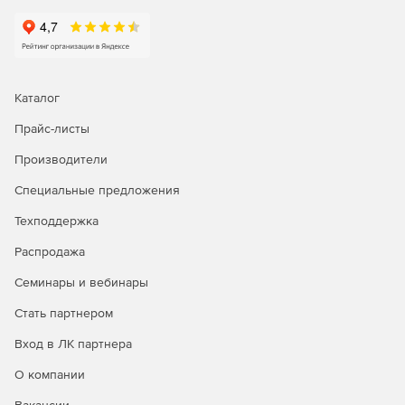
Аудит управления действиями пользователей в сети.
Эффективное отслеживание пользователей
позволяет администраторам выполнять следующие
функции аудита: создавать, изменять и удалять
пользователей; определять ответственность за
Каталог
изменения, сделанные на одной или нескольких
Прайс-листы
учетных записях в домене; просматривать отчеты о
внесении любых изменений в каталог Active Directory
Производители
и экспортировать данные в желаемый формат.
Специальные предложения
Мгновенные оповещения об изменениях в Active
Directory по электронной почте. Идентификация
Техподдержка
любых возможных угроз и отлаженный механизм
Распродажа
мгновенного оповещения административной службы
с возможностью настроить уведомления различной
Семинары и вебинары
актуальности и важности позволяют избежать
нежелательных событий.
Стать партнером
Вход в ЛК партнера
Аудит всех элементов среды Microsoft Server.
Мониторинг входов/выходов рядовых серверов в
О компании
среде Microsoft Server обеспечивает безопасность и
защищенность корпоративной среды в целом.