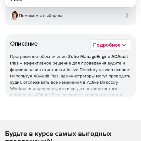
Поможем с выбором
Описание
Подробнее
Программное обеспечение
Zoho ManageEngine ADAudit
Plus
– эффективное решение для проведения аудита и
формирования отчетности Active Directory на web-основе.
Используя ADAudit Plus, администраторы могут проводить
аудит, отслеживать все изменения в Active Directory
Windows и определять, кто и когда внес конкретные
изменения. ADAudit Plus позволяет проводить аудит и
формировать отчетность изменений Active Directory по
пользователям, компьютерам, группам, политикам
доменов и активности входа в систему из центральной
сетевой консоли. Комплексные отчеты в ADAudit Plus
понятны даже технически не подготовленным
Будьте в курсе самых выгодных
пользователям и могут экспортироваться в XLS, HTML,
PDF и CSV форматы с возможностью печати.