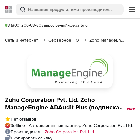
Softline
Поиск
Ме
8 (800) 200-08-60
Запрос цены
Инферит
Блог
Сеть и интернет
Серверное ПО
Zoho ManageEngine ADAudit Plus
Zoho Corporation Pvt. Ltd. Zoho
ManageEngine ADAudit Plus (подписка
еще
Standard на 1 год), fee for 50 Domain
Нет отзывов
Controllers
Softline - Авторизованный партнер Zoho Corporation Pvt. Ltd.
Производитель:
Zoho Corporation Pvt. Ltd.
Скопировать ссылку