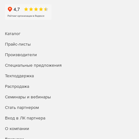
Аудит управления действиями пользователей в сети.
Эффективное отслеживание пользователей
позволяет администраторам выполнять следующие
функции аудита: создавать, изменять и удалять
пользователей; определять ответственность за
Каталог
изменения, сделанные на одной или нескольких
Прайс-листы
учетных записях в домене; просматривать отчеты о
внесении любых изменений в каталог Active Directory
Производители
и экспортировать данные в желаемый формат.
Специальные предложения
Мгновенные оповещения об изменениях в Active
Directory по электронной почте. Идентификация
Техподдержка
любых возможных угроз и отлаженный механизм
Распродажа
мгновенного оповещения административной службы
с возможностью настроить уведомления различной
Семинары и вебинары
актуальности и важности позволяют избежать
нежелательных событий.
Стать партнером
Вход в ЛК партнера
Аудит всех элементов среды Microsoft Server.
Мониторинг входов/выходов рядовых серверов в
О компании
среде Microsoft Server обеспечивает безопасность и
защищенность корпоративной среды в целом.