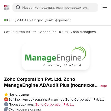
Softline
Поиск
Ме
8 (800) 200-08-60
Запрос цены
Инферит
Блог
Сеть и интернет
Серверное ПО
Zoho ManageEngine ADAudit Plus
Zoho Corporation Pvt. Ltd. Zoho
ManageEngine ADAudit Plus (подписка
еще
Standard на 1 год), fee for 100 Domain
Нет отзывов
Controllers
Softline - Авторизованный партнер Zoho Corporation Pvt. Ltd.
Производитель:
Zoho Corporation Pvt. Ltd.
Скопировать ссылку