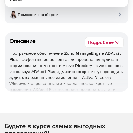
Поможем с выбором
Описание
Подробнее
Программное обеспечение
Zoho ManageEngine ADAudit
Plus
– эффективное решение для проведения аудита и
формирования отчетности Active Directory на web-основе.
Используя ADAudit Plus, администраторы могут проводить
аудит, отслеживать все изменения в Active Directory
Windows и определять, кто и когда внес конкретные
изменения. ADAudit Plus позволяет проводить аудит и
формировать отчетность изменений Active Directory по
пользователям, компьютерам, группам, политикам
доменов и активности входа в систему из центральной
сетевой консоли. Комплексные отчеты в ADAudit Plus
понятны даже технически не подготовленным
Будьте в курсе самых выгодных
пользователям и могут экспортироваться в XLS, HTML,
PDF и CSV форматы с возможностью печати.