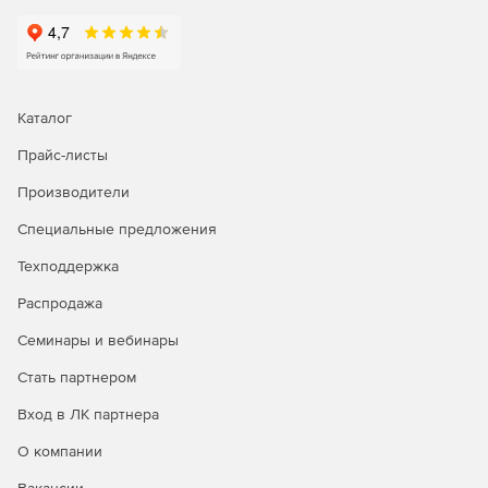
Аудит управления действиями пользователей в сети.
Эффективное отслеживание пользователей
позволяет администраторам выполнять следующие
функции аудита: создавать, изменять и удалять
пользователей; определять ответственность за
Каталог
изменения, сделанные на одной или нескольких
Прайс-листы
учетных записях в домене; просматривать отчеты о
внесении любых изменений в каталог Active Directory
Производители
и экспортировать данные в желаемый формат.
Специальные предложения
Мгновенные оповещения об изменениях в Active
Directory по электронной почте. Идентификация
Техподдержка
любых возможных угроз и отлаженный механизм
Распродажа
мгновенного оповещения административной службы
с возможностью настроить уведомления различной
Семинары и вебинары
актуальности и важности позволяют избежать
нежелательных событий.
Стать партнером
Вход в ЛК партнера
Аудит всех элементов среды Microsoft Server.
Мониторинг входов/выходов рядовых серверов в
О компании
среде Microsoft Server обеспечивает безопасность и
защищенность корпоративной среды в целом.