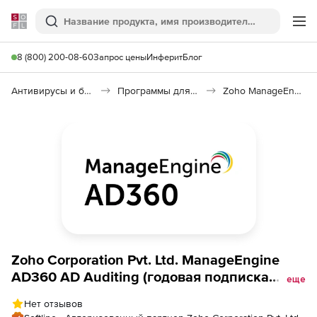
Softline
Поиск
Ме
8 (800) 200-08-60
Запрос цены
Инферит
Блог
Антивирусы и безопасность
Программы для защиты информации
Zoho ManageEngine AD360 AD Auditing
Zoho Corporation Pvt. Ltd. ManageEngine
AD360 AD Auditing (годовая подписка
еще
Standard Edition Modeler Annual), fee for
Нет отзывов
2500 Workstations