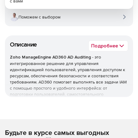
с вами
Поможем с выбором
Описание
Подробнее
Zoho ManageEngine AD360 AD Auditing
- это
интегрированное решение для управления
идентификацией пользователей, управления доступом к
ресурсам, обеспечения безопасности и соответствия
требованиям. AD360 помогает выполнять все задачи IAM
с помощью простого и удобного интерфейса: от
подготовки пользователей, самостоятельного
управления паролями и мониторинга изменений Active
Directory до единого входа (SSO) для корпоративных
приложений. AD360 предоставляет все эти функции для
Windows Active Directory, серверов Exchange и Office 365.
Будьте в курсе самых выгодных
Оптимизация управления жизненным циклом
пользователей