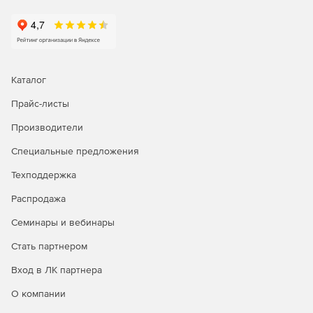
Делегирование
службы поддержки на основе ролей
Делегирование административных задач, касающихся AD
и Office 365, пользователям без прав администратора.
Надо выбрать любую комбинацию задач управления,
Каталог
отчетности, аудита и предупреждений из AD и Office 365
Прайс-листы
и назначить их сотрудникам службы поддержки, HR и
другим пользователям, не являющимся
Производители
администраторами.
Специальные предложения
Резервное копирование и аварийное восстановление
Техподдержка
Легко выполнять резервное копирование и
Распродажа
восстановление объектов AD, почтовых ящиков
Exchange, почтовых ящиков Office 365, сайтов SharePoint
Семинары и вебинары
Online, папок OneDrive для бизнеса и т. д.
Восстановление на уровне элементов или атрибутов и
Стать партнером
ускоренный процесс резервного копирования благодаря
Вход в ЛК партнера
инкрементным резервным копиям.
О компании