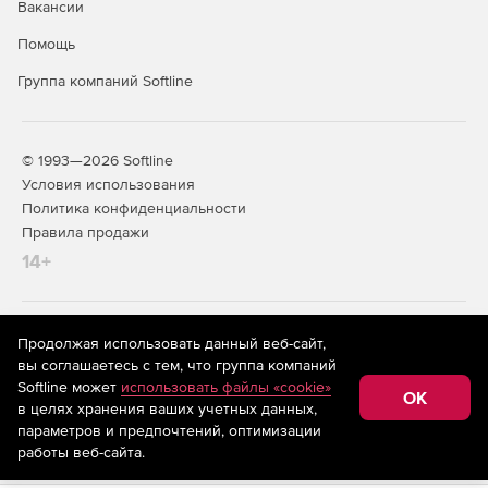
Вакансии
Помощь
Группа компаний Softline
© 1993—2026 Softline
Условия использования
Политика конфиденциальности
Правила продажи
14+
На информационном ресурсе store.softline.ru применяются
Продолжая использовать данный веб-сайт,
рекомендательные технологии
(информационные технологии
вы соглашаетесь с тем, что группа компаний
предоставления информации на основе сбора,
Softline может
использовать файлы «cookie»
систематизации и анализа сведений, относящихся к
OK
в целях хранения ваших учетных данных,
предпочтениям пользователей сети «Интернет»,
находящихся на территории Российской Федерации)
параметров и предпочтений, оптимизации
работы веб-сайта.