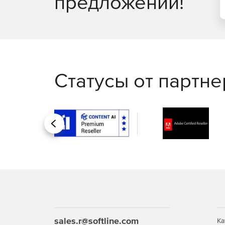
предложений!
Статусы от партн
Назад
sales.r@softline.com
Ка