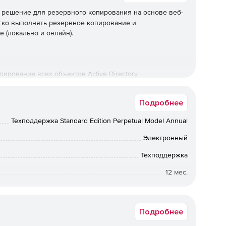
 решение для резервного копирования на основе веб-
гко выполнять резервное копирование и
e (локально и онлайн).
рование всех объектов Active Directory.
ями с сохранением каждого изменения, внесенного в
Подробнее
Техподдержка Standard Edition Perpetual Model Annual
копирования и отмена всех изменений, внесенных
Электронный
Техподдержка
 атрибутов в один клик с использованием функции
12 мес.
Коммерческая
езервных копий и ассимилировать резервные копии с
, чтобы уменьшить пространство для хранения.
Подробнее
еобходимости перезапуска своих контроллеров