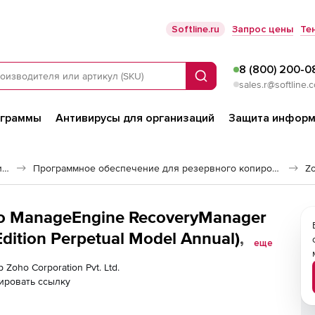
Softline.ru
Запрос цены
Те
8 (800) 200-0
Поиск
sales.r@softline.
ограммы
Антивирусы для организаций
Защита информ
Программное обеспечение для работы с файлами и дисками
Программное обеспечение для резервного копирования
Z
oho ManageEngine RecoveryManager
dition Perpetual Model Annual), fee
еще
 Mailboxes
 Zoho Corporation Pvt. Ltd.
ировать ссылку