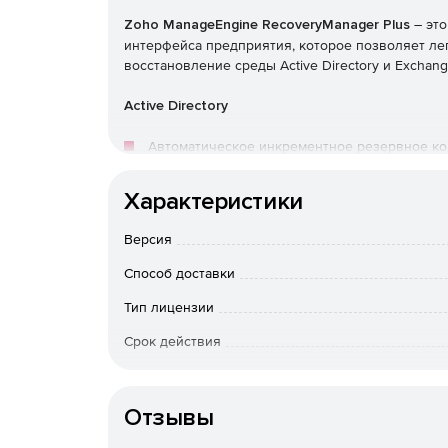
Zoho ManageEngine RecoveryManager Plus
– это
интерфейса предприятия, которое позволяет ле
восстановление среды Active Directory и Exchang
Active Directory
Автоматическое инкрементное резервное копи
Эффективные возможности управления верси
Характеристики
объекты, в виде разных версий.
Версия
Откат AD до предыдущей точки резервного 
Способ доставки
после этого момента времени.
Тип лицензии
Восстановление удаленных объектов AD и их
корзины.
Срок действия
Тип организации
Позволяет определять срок хранения для р
истекшим сроком в полную резервную копию
Отзывы
Выполнение операции восстановления без н