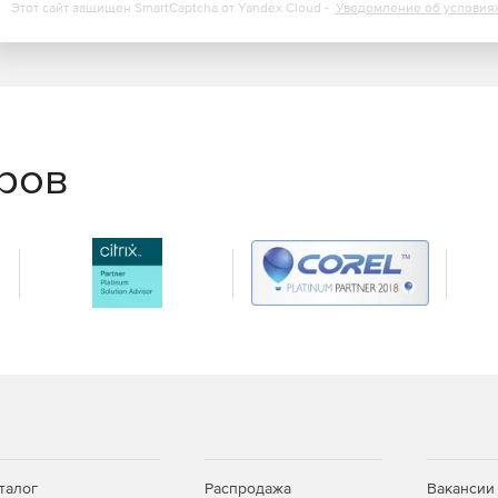
Этот сайт защищен SmartCaptcha от Yandex Cloud -
Уведомление об условия
еров
талог
Распродажа
Вакансии