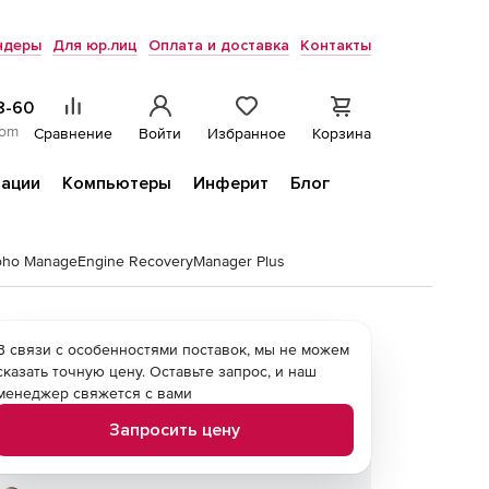
ндеры
Для юр.лиц
Оплата и доставка
Контакты
8-60
com
Сравнение
Войти
Избранное
Корзина
ации
Компьютеры
Инферит
Блог
oho ManageEngine RecoveryManager Plus
В связи с особенностями поставок, мы не можем
сказать точную цену. Оставьте запрос, и наш
менеджер свяжется с вами
Запросить цену