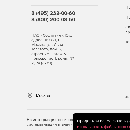
Пр
8 (495) 232-00-60
Пр
8 (800) 200-08-60
С
п
ПАО «Софтлайн». Юр.
адрес: 119021, г.
Те
Москва, ул. Льва
Толстого, дом 5,
строение 1, этаж 3,
помещение 1, комн. №
2, 2а (А-311)
Москва
© 
На информационном ресурсе store.softline.ru примен
Продолжая использовать дан
систематизации и анализа сведений, относящихся к 
использовать файлы «cooki