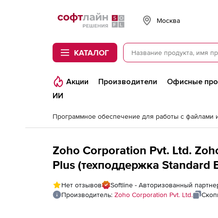
Softline
Москва
КАТАЛОГ
Акции
Производители
Офисные пр
ИИ
Zoho Corporation Pvt. Ltd. Z
Plus (техподдержка Standard E
for 5000 Exchange / Office365
Нет отзывов
Softline - Авторизованный партнер
Производитель:
Zoho Corporation Pvt. Ltd.
Скоп