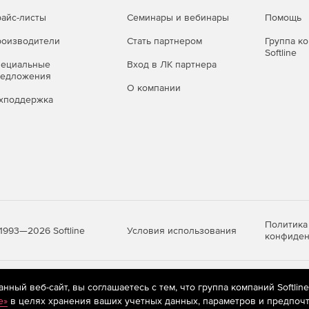
айс-листы
Семинары и вебинары
Помощь
оизводители
Стать партнером
Группа к
Softline
пециальные
Вход в ЛК партнера
редложения
О компании
хподдержка
Политика
Условия использования
1993—2026 Softline
конфиден
яются
рекомендательные технологии
(информационные технологии п
ный веб-сайт, вы соглашаетесь с тем, что группа компаний Softlin
предпочтениям пользователей сети «Интернет», находящихся на те
e»
в целях хранения ваших учетных данных, параметров и предпочт