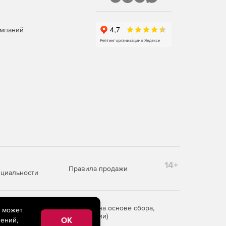
омпаний
14+
Правила продажи
циальности
редоставления информации на основе сбора,
e может
рритории Российской Федерации)
OK
ений,