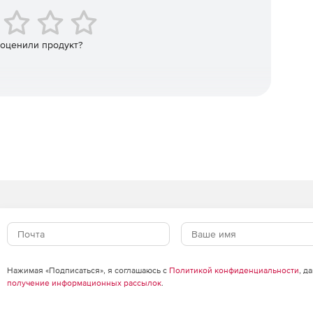
пность контроллеров домена.
 оценили продукт?
бъектов Exchange (локальных и Exchange Online), таких
контакты, журналы, заметки, сообщения и задачи.
овых ящиков на уровне элементов.
щиков в тот же почтовый ящик или другой.
пий.
Нажимая «Подписаться», я соглашаюсь с
Политикой конфиденциальности
, д
получение информационных рассылок
.