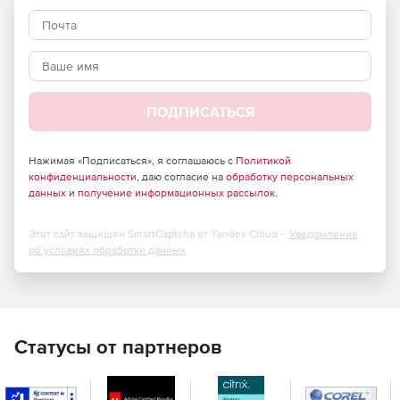
копирования и отмена всех изменений, внесенных
после этого момента времени.
Восстановление удаленных объектов AD и их
атрибутов в один клик с использованием функции
корзины.
ПОДПИСАТЬСЯ
Позволяет определять срок хранения для резервных
копий и ассимилировать резервные копии с истекшим
Нажимая «Подписаться», я соглашаюсь с
Политикой
конфиденциальности
сроком в полную резервную копию, чтобы уменьшить
, даю согласие на
обработку персональных
данных
и
получение информационных рассылок
.
пространство для хранения.
Выполнение операции восстановления без
Этот сайт защищен SmartCaptcha от Yandex Cloud -
Уведомление
необходимости перезапуска своих контроллеров
об условиях обработки данных
домена, что обеспечивает постоянную доступность
контроллеров домена.
Exchange
Статусы от партнеров
Позволяет создавать резервные копии всех объектов
Exchange (локальных и Exchange Online), таких как
электронные письма, записи календаря, контакты,