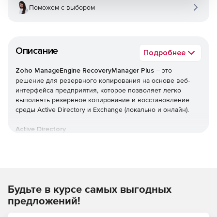
Поможем с выбором
Описание
Подробнее
Zoho ManageEngine RecoveryManager Plus
– это
решение для резервного копирования на основе веб-
интерфейса предприятия, которое позволяет легко
выполнять резервное копирование и восстановление
среды Active Directory и Exchange (локально и онлайн).
Active Directory
Автоматическое инкрементное резервное
копирование всех объектов Active Directory.
Эффективные возможности управления версиями с
Будьте в курсе самых выгодных
сохранением каждого изменения, внесенного в
объекты, в виде разных версий.
предложений!
Откат AD до предыдущей точки резервного