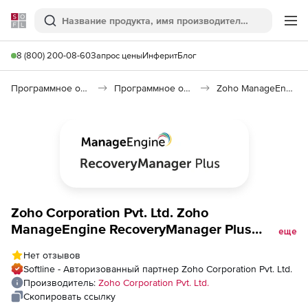
Softline
Поиск
Ме
8 (800) 200-08-60
Запрос цены
Инферит
Блог
Программное обеспечение для работы с файлами и дисками
Программное обеспечение для резервного копирования
Zoho ManageEngine RecoveryManager Plus
Zoho Corporation Pvt. Ltd. Zoho
ManageEngine RecoveryManager Plus
еще
(техподдержка Standard Edition Perpetual
Нет отзывов
Model Annual), fee for Google Workspace
Softline - Авторизованный партнер Zoho Corporation Pvt. Ltd.
Backup for 1000 Users
Производитель:
Zoho Corporation Pvt. Ltd.
Скопировать ссылку