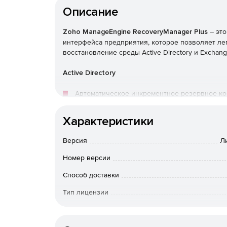
Описание
Zoho ManageEngine RecoveryManager Plus
– это
интерфейса предприятия, которое позволяет ле
восстановление среды Active Directory и Exchang
Active Directory
Автоматическое инкрементное резервное копи
Эффективные возможности управления верси
Характеристики
объекты, в виде разных версий.
Версия
Ли
Откат AD до предыдущей точки резервного 
Номер версии
после этого момента времени.
Способ доставки
Восстановление удаленных объектов AD и их
корзины.
Тип лицензии
Срок действия
Позволяет определять срок хранения для р
истекшим сроком в полную резервную копию