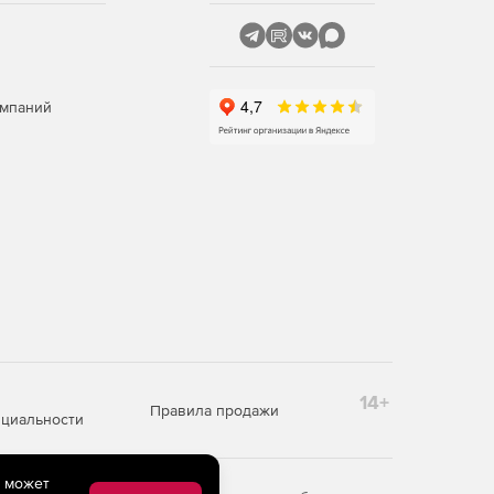
омпаний
14+
Правила продажи
циальности
e может