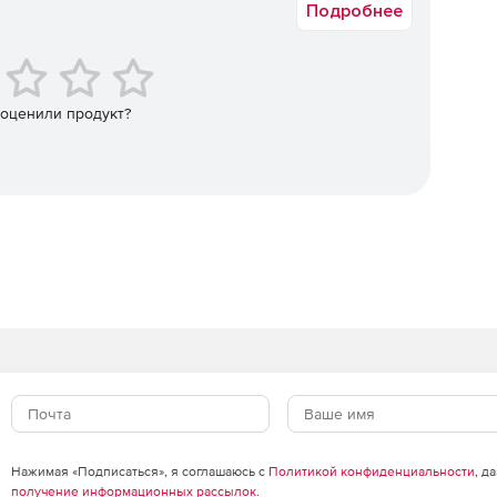
Подробнее
еобходимости перезапуска своих контроллеров
пность контроллеров домена.
 оценили продукт?
бъектов Exchange (локальных и Exchange Online), таких
контакты, журналы, заметки, сообщения и задачи.
овых ящиков на уровне элементов.
щиков в тот же почтовый ящик или другой.
пий.
Нажимая «Подписаться», я соглашаюсь с
Политикой конфиденциальности
, д
получение информационных рассылок
.