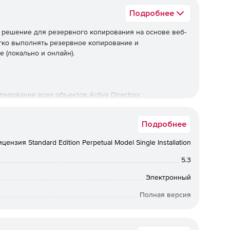
Подробнее
 решение для резервного копирования на основе веб-
гко выполнять резервное копирование и
e (локально и онлайн).
рование всех объектов Active Directory.
ями с сохранением каждого изменения, внесенного в
Подробнее
цензия Standard Edition Perpetual Model Single Installation
копирования и отмена всех изменений, внесенных
5.3
Электронный
 атрибутов в один клик с использованием функции
Полная версия
бессрочная лицензия
езервных копий и ассимилировать резервные копии с
, чтобы уменьшить пространство для хранения.