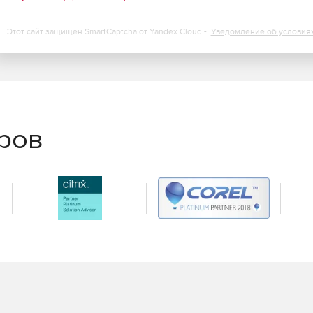
Этот сайт защищен SmartCaptcha от Yandex Cloud -
Уведомление об условия
еров