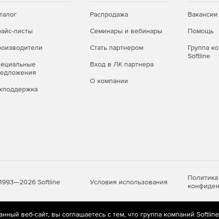
талог
Распродажа
Вакансии
айс-листы
Семинары и вебинары
Помощь
оизводители
Стать партнером
Группа к
Softline
пециальные
Вход в ЛК партнера
редложения
О компании
хподдержка
Политика
Условия использования
1993—2026 Softline
конфиден
ный веб-сайт, вы соглашаетесь с тем, что группа компаний Softlin