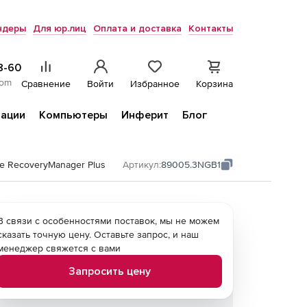
ндеры
Для юр.лиц
Оплата и доставка
Контакты
8-60
com
Сравнение
Войти
Избранное
Корзина
ации
Компьютеры
Инферит
Блог
e RecoveryManager Plus
Артикул:
89005.3NGB1
В связи с особенностями поставок, мы не можем
сказать точную цену. Оставьте запрос, и наш
менеджер свяжется с вами
Запросить цену