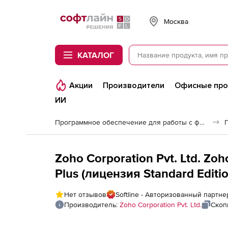
Softline
Москва
КАТАЛОГ
Акции
Производители
Офисные пр
ИИ
Программное обеспечение для работы с файлами и дисками
Zoho Corporation Pvt. Ltd. Z
Plus (лицензия Standard Editi
Installation), fee for Google W
Нет отзывов
Softline - Авторизованный партнер
Производитель:
Zoho Corporation Pvt. Ltd.
Скоп