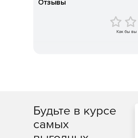
Отзывы
Выполнение операции восстановления без н
домена, что обеспечивает постоянную досту
Как бы вы
Exchange
Позволяет создавать резервные копии всех о
как электронные письма, записи календаря, 
Выполнение восстановления отдельных почт
Восстановление резервных копий почтовых я
Определение сроков хранения резервных ко
Будьте в курсе
самых
выгодных