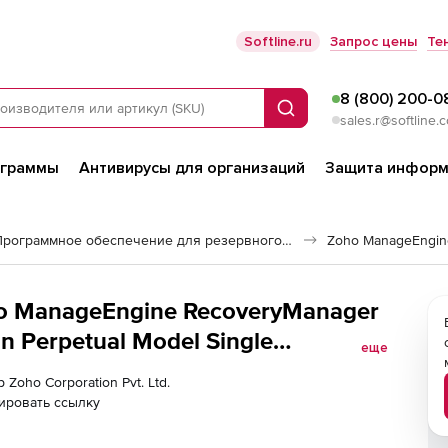
Softline.ru
Запрос цены
Те
8 (800) 200-0
Поиск
sales.r@softline.
ограммы
Антивирусы для организаций
Защита информ
Программное обеспечение для резервного копирования
Zoho ManageEngin
oho ManageEngine RecoveryManager
on Perpetual Model Single
еще
orkspace Backup for 25 Users
 Zoho Corporation Pvt. Ltd.
ировать ссылку