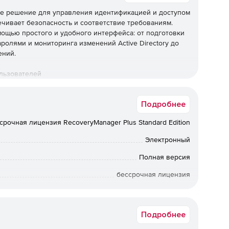
ое решение для управления идентификацией и доступом
ечивает безопасность и соответствие требованиям.
мощью простого и удобного интерфейса: от подготовки
ролями и мониторинга изменений Active Directory до
ений.
льзователей
ция учетных записей и почтовых ящиков для
Подробнее
рверах Exchange, службах Office 365 и G Suite с
аемые шаблоны создания пользователей и
срочная лицензия RecoveryManager Plus Standard Edition
едоставления учетных записей.
Электронный
рверов
Полная версия
исходящих в AD, Office 365, серверах Windows и
бессрочная лицензия
 при входе в систему, изменений в объектах AD и
облюдение нормативов соответствия ИТ, таких как SOX,
Коммерческая
но подготовленные отчеты.
Подробнее