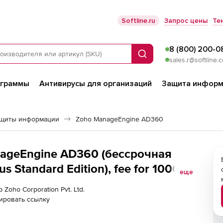
Softline.ru
Запрос цены
Те
8 (800) 200-0
Поиск
sales.r@softline.
ограммы
Антивирусы для организаций
Защита информ
ащиты информации
Zoho ManageEngine AD360
anageEngine AD360 (бессрочная
еще
s
 Zoho Corporation Pvt. Ltd.
ировать ссылку