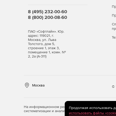
Пр
8 (495) 232-00-60
Пр
8 (800) 200-08-60
С
п
ПАО «Софтлайн». Юр.
адрес: 119021, г.
Те
Москва, ул. Льва
Толстого, дом 5,
строение 1, этаж 3,
помещение 1, комн. №
2, 2а (А-311)
Москва
© 
На информационном ресурсе store.softline.ru примен
Продолжая использовать дан
систематизации и анализа сведений, относящихся к 
использовать файлы «cooki