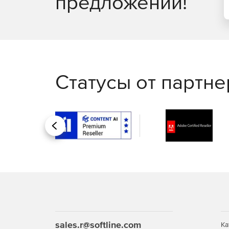
предложений!
Статусы от партн
Назад
sales.r@softline.com
Ка