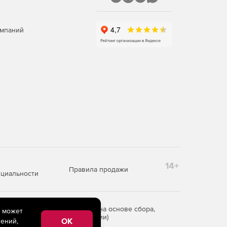
омпаний
14+
Правила продажи
циальности
редоставления информации на основе сбора,
e может
рритории Российской Федерации)
OK
ений,