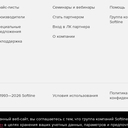
айс-листы
Семинары и вебинары
Помощь
оизводители
Стать партнером
Группа к
Softline
пециальные
Вход в ЛК партнера
редложения
О компании
хподдержка
Политика
Условия использования
1993—2026 Softline
конфиден
яются
рекомендательные технологии
(информационные технологии п
ный веб-сайт, вы соглашаетесь с тем, что группа компаний Softlin
предпочтениям пользователей сети «Интернет», находящихся на те
e»
в целях хранения ваших учетных данных, параметров и предпочт