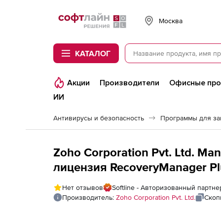
Softline
Москва
КАТАЛОГ
Акции
Производители
Офисные пр
ИИ
Антивирусы и безопасность
Программы для з
Zoho Corporation Pvt. Ltd. M
лицензия RecoveryManager Plus Standard Edition), fee for 10000
Exchange / Office365 Mailboxe
Нет отзывов
Softline - Авторизованный партнер
Производитель:
Zoho Corporation Pvt. Ltd.
Скоп