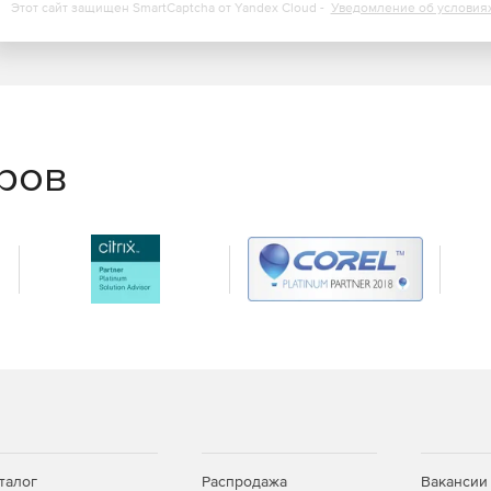
Этот сайт защищен SmartCaptcha от Yandex Cloud -
Уведомление об условия
еров
талог
Распродажа
Вакансии