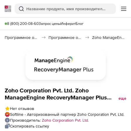
Softline
Поиск
Ме
8 (800) 200-08-60
Запрос цены
Инферит
Блог
Программное обеспечение для работы с файлами и дисками
Программное обеспечение для резервного копирования
Zoho ManageEngine RecoveryManager Plus
Zoho Corporation Pvt. Ltd. Zoho
ManageEngine RecoveryManager Plus
еще
(лицензия Standard Edition Perpetual Model
Нет отзывов
Single Installation), fee for 200 Exchange /
Softline - Авторизованный партнер Zoho Corporation Pvt. Ltd.
Office365 Mailboxes
Производитель:
Zoho Corporation Pvt. Ltd.
Скопировать ссылку