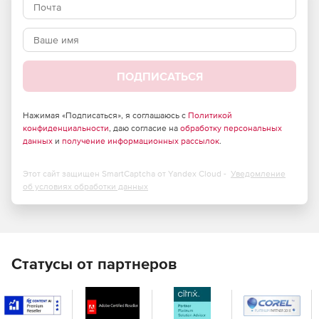
копирования и отмена всех изменений, внесенных
после этого момента времени.
Восстановление удаленных объектов AD и их
атрибутов в один клик с использованием функции
корзины.
ПОДПИСАТЬСЯ
Позволяет определять срок хранения для резервных
копий и ассимилировать резервные копии с истекшим
Нажимая «Подписаться», я соглашаюсь с
Политикой
конфиденциальности
сроком в полную резервную копию, чтобы уменьшить
, даю согласие на
обработку персональных
данных
и
получение информационных рассылок
.
пространство для хранения.
Выполнение операции восстановления без
Этот сайт защищен SmartCaptcha от Yandex Cloud -
Уведомление
необходимости перезапуска своих контроллеров
об условиях обработки данных
домена, что обеспечивает постоянную доступность
контроллеров домена.
Exchange
Статусы от партнеров
Позволяет создавать резервные копии всех объектов
Exchange (локальных и Exchange Online), таких как
электронные письма, записи календаря, контакты,
журналы, заметки, сообщения и задачи.