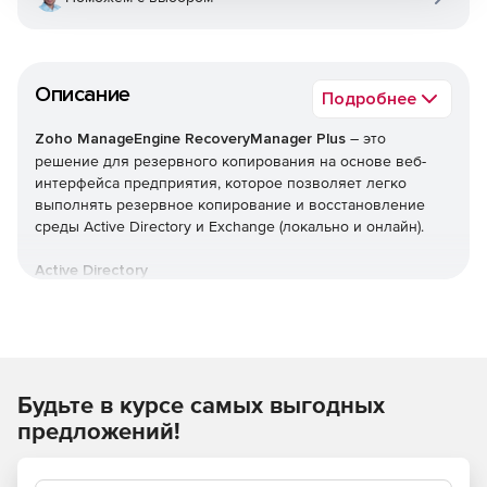
Описание
Подробнее
Zoho ManageEngine RecoveryManager Plus
– это
решение для резервного копирования на основе веб-
интерфейса предприятия, которое позволяет легко
выполнять резервное копирование и восстановление
среды Active Directory и Exchange (локально и онлайн).
Active Directory
Автоматическое инкрементное резервное
копирование всех объектов Active Directory.
Эффективные возможности управления версиями с
Будьте в курсе самых выгодных
сохранением каждого изменения, внесенного в
объекты, в виде разных версий.
предложений!
Откат AD до предыдущей точки резервного