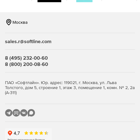
Выполнение восстановления отдельных почтовых
ящиков на уровне элементов.
Москва
Восстановление резервных копий почтовых ящиков в
тот же почтовый ящик или другой.
sales.r@softline.com
Определение сроков хранения резервных копий.
8 (495) 232-00-60
8 (800) 200-08-60
ПАО «Софтлайн». Юр. адрес: 119021, г. Москва, ул. Льва
Толстого, дом 5, строение 1, этаж 3, помещение 1, комн. № 2, 2а
(А-311)