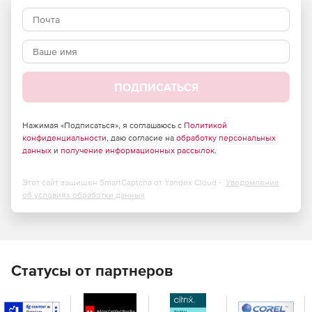
копирования и отмена всех изменений, внесенных
после этого момента времени.
Восстановление удаленных объектов AD и их
атрибутов в один клик с использованием функции
корзины.
ПОДПИСАТЬСЯ
Позволяет определять срок хранения для резервных
копий и ассимилировать резервные копии с истекшим
Нажимая «Подписаться», я соглашаюсь с
Политикой
конфиденциальности
сроком в полную резервную копию, чтобы уменьшить
, даю согласие на
обработку персональных
данных
и
получение информационных рассылок
.
пространство для хранения.
Выполнение операции восстановления без
Этот сайт защищен SmartCaptcha от Yandex Cloud -
Уведомление
необходимости перезапуска своих контроллеров
об условиях обработки данных
домена, что обеспечивает постоянную доступность
контроллеров домена.
Exchange
Статусы от партнеров
Позволяет создавать резервные копии всех объектов
Exchange (локальных и Exchange Online), таких как
электронные письма, записи календаря, контакты,