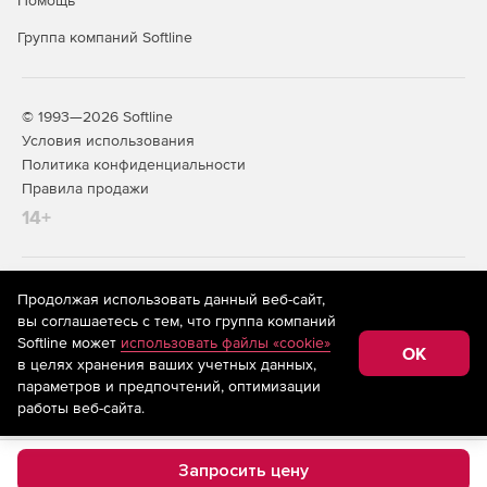
Помощь
Группа компаний Softline
© 1993—2026 Softline
Условия использования
Политика конфиденциальности
Правила продажи
14+
На информационном ресурсе store.softline.ru применяются
Продолжая использовать данный веб-сайт,
рекомендательные технологии
(информационные технологии
вы соглашаетесь с тем, что группа компаний
предоставления информации на основе сбора,
Softline может
использовать файлы «cookie»
систематизации и анализа сведений, относящихся к
OK
в целях хранения ваших учетных данных,
предпочтениям пользователей сети «Интернет»,
находящихся на территории Российской Федерации)
параметров и предпочтений, оптимизации
работы веб-сайта.
Запросить цену