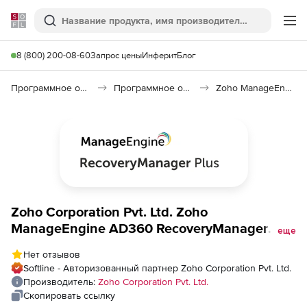
Softline
Поиск
Ме
8 (800) 200-08-60
Запрос цены
Инферит
Блог
Программное обеспечение для работы с файлами и дисками
Программное обеспечение для резервного копирования
Zoho ManageEngine RecoveryManager Plus
Zoho Corporation Pvt. Ltd. Zoho
ManageEngine AD360 RecoveryManager
еще
Plus (подписка Standard Edition Model
Нет отзывов
Annual), fee for 200000 User Objects
Softline - Авторизованный партнер Zoho Corporation Pvt. Ltd.
Производитель:
Zoho Corporation Pvt. Ltd.
Скопировать ссылку