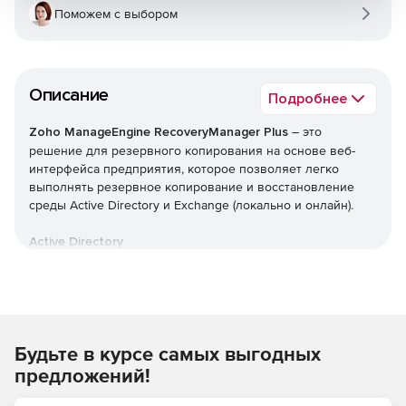
Поможем с выбором
Описание
Подробнее
Zoho ManageEngine RecoveryManager Plus
– это
решение для резервного копирования на основе веб-
интерфейса предприятия, которое позволяет легко
выполнять резервное копирование и восстановление
среды Active Directory и Exchange (локально и онлайн).
Active Directory
Автоматическое инкрементное резервное
копирование всех объектов Active Directory.
Эффективные возможности управления версиями с
Будьте в курсе самых выгодных
сохранением каждого изменения, внесенного в
объекты, в виде разных версий.
предложений!
Откат AD до предыдущей точки резервного