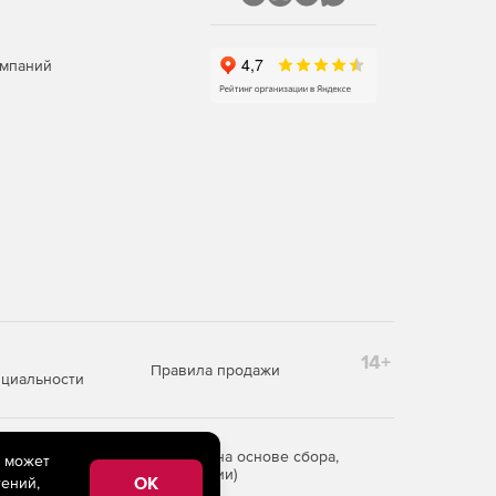
омпаний
14+
Правила продажи
циальности
редоставления информации на основе сбора,
e может
рритории Российской Федерации)
OK
ений,