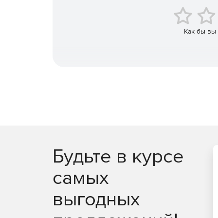
домена, что обеспечивает постоянную досту
Как бы вы
Exchange
Позволяет создавать резервные копии всех о
как электронные письма, записи календаря, 
Выполнение восстановления отдельных почт
Восстановление резервных копий почтовых я
Определение сроков хранения резервных ко
Будьте в курсе
самых
выгодных