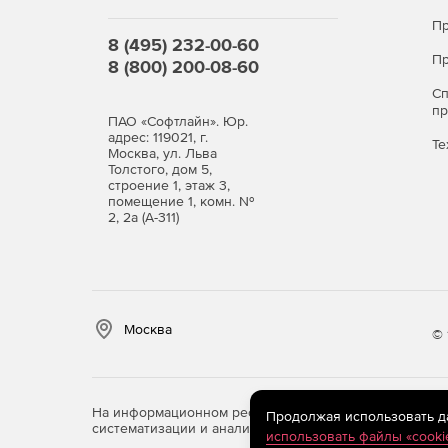
Пр
8 (495) 232-00-60
Пр
8 (800) 200-08-60
С
п
ПАО «Софтлайн». Юр.
адрес: 119021, г.
Те
Москва, ул. Льва
Толстого, дом 5,
строение 1, этаж 3,
помещение 1, комн. №
2, 2а (А-311)
Москва
© 
На информационном ресурсе store.softline.ru примен
Продолжая использовать дан
систематизации и анализа сведений, относящихся к 
использовать файлы «cooki