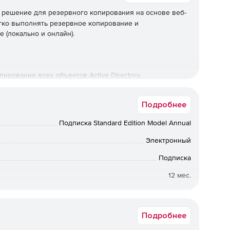
 решение для резервного копирования на основе веб-
гко выполнять резервное копирование и
e (локально и онлайн).
рование всех объектов Active Directory.
ями с сохранением каждого изменения, внесенного в
Подробнее
Подписка Standard Edition Model Annual
копирования и отмена всех изменений, внесенных
Электронный
Подписка
 атрибутов в один клик с использованием функции
12 мес.
Коммерческая
езервных копий и ассимилировать резервные копии с
, чтобы уменьшить пространство для хранения.
Подробнее
еобходимости перезапуска своих контроллеров