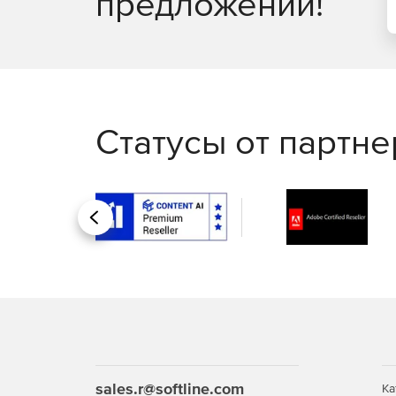
предложений!
Статусы от партн
Назад
sales.r@softline.com
Ка