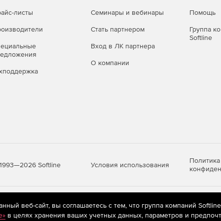
айс-листы
Семинары и вебинары
Помощь
оизводители
Стать партнером
Группа к
Softline
пециальные
Вход в ЛК партнера
редложения
О компании
хподдержка
Политика
Условия использования
1993—2026 Softline
конфиден
яются
рекомендательные технологии
(информационные технологии п
ный веб-сайт, вы соглашаетесь с тем, что группа компаний Softlin
предпочтениям пользователей сети «Интернет», находящихся на те
e»
в целях хранения ваших учетных данных, параметров и предпочт