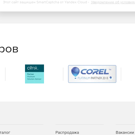
Этот сайт защищен SmartCaptcha от Yandex Cloud -
Уведомление об условия
еров
талог
Распродажа
Вакансии