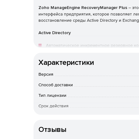
Zoho ManageEngine RecoveryManager Plus
– это
интерфейса предприятия, которое позволяет ле
восстановление среды Active Directory и Exchang
Active Directory
Автоматическое инкрементное резервное копи
Эффективные возможности управления верси
Характеристики
объекты, в виде разных версий.
Версия
Откат AD до предыдущей точки резервного 
Способ доставки
после этого момента времени.
Тип лицензии
Восстановление удаленных объектов AD и их
корзины.
Срок действия
Тип организации
Позволяет определять срок хранения для р
истекшим сроком в полную резервную копию
Отзывы
Выполнение операции восстановления без н