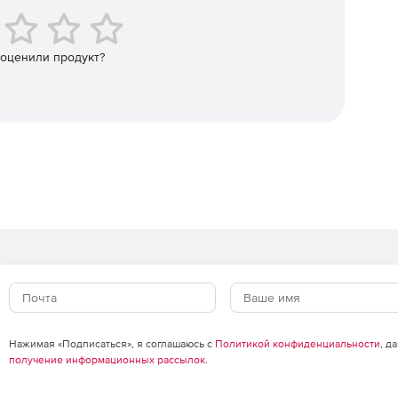
пность контроллеров домена.
 оценили продукт?
бъектов Exchange (локальных и Exchange Online), таких
контакты, журналы, заметки, сообщения и задачи.
овых ящиков на уровне элементов.
щиков в тот же почтовый ящик или другой.
пий.
Нажимая «Подписаться», я соглашаюсь с
Политикой конфиденциальности
, д
получение информационных рассылок
.