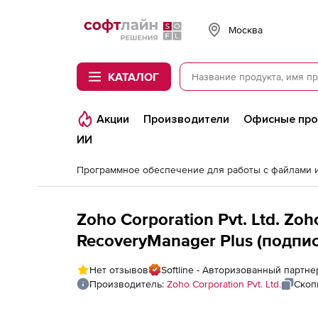
Softline
Москва
КАТАЛОГ
Акции
Производители
Офисные пр
ИИ
Zoho Corporation Pvt. Ltd. Z
RecoveryManager Plus (подписк
fee for 2000 Exchange / Offic
Нет отзывов
Softline - Авторизованный партнер
Производитель:
Zoho Corporation Pvt. Ltd.
Скоп