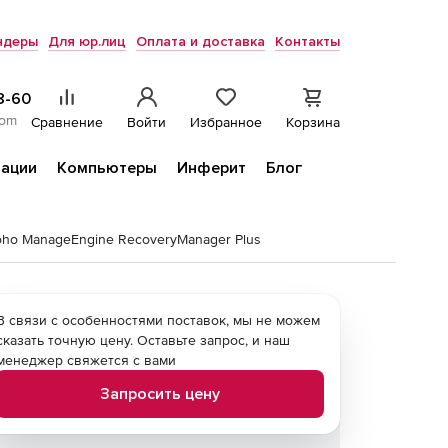
ндеры
Для юр.лиц
Оплата и доставка
Контакты
8-60
com
Сравнение
Войти
Избранное
Корзина
ации
Компьютеры
Инферит
Блог
oho ManageEngine RecoveryManager Plus
В связи с особенностями поставок, мы не можем
сказать точную цену. Оставьте запрос, и наш
менеджер свяжется с вами
Запросить цену