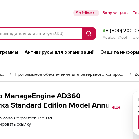
Softline.ru
Запрос цены
Те
8 (800) 200-0
Поиск
sales.r@softline.
ограммы
Антивирусы для организаций
Защита информ
Программное обеспечение для работы с файлами и дисками
Программное обеспечение для резервного копирования
Z
oho ManageEngine AD360
а Standard Edition Model Annual),
еще
e365 Mailboxes
 Zoho Corporation Pvt. Ltd.
ировать ссылку