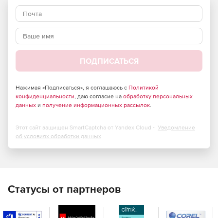
копирования и отмена всех изменений, внесенных
после этого момента времени.
Восстановление удаленных объектов AD и их
атрибутов в один клик с использованием функции
корзины.
ПОДПИСАТЬСЯ
Позволяет определять срок хранения для резервных
копий и ассимилировать резервные копии с истекшим
Нажимая «Подписаться», я соглашаюсь с
Политикой
конфиденциальности
сроком в полную резервную копию, чтобы уменьшить
, даю согласие на
обработку персональных
данных
и
получение информационных рассылок
.
пространство для хранения.
Выполнение операции восстановления без
Этот сайт защищен SmartCaptcha от Yandex Cloud -
Уведомление
необходимости перезапуска своих контроллеров
об условиях обработки данных
домена, что обеспечивает постоянную доступность
контроллеров домена.
Exchange
Статусы от партнеров
Позволяет создавать резервные копии всех объектов
Exchange (локальных и Exchange Online), таких как
электронные письма, записи календаря, контакты,