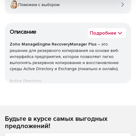
Поможем с выбором
Описание
Подробнее
Zoho ManageEngine RecoveryManager Plus
– это
решение для резервного копирования на основе веб-
интерфейса предприятия, которое позволяет легко
выполнять резервное копирование и восстановление
среды Active Directory и Exchange (локально и онлайн).
Active Directory
Автоматическое инкрементное резервное
копирование всех объектов Active Directory.
Эффективные возможности управления версиями с
Будьте в курсе самых выгодных
сохранением каждого изменения, внесенного в
объекты, в виде разных версий.
предложений!
Откат AD до предыдущей точки резервного