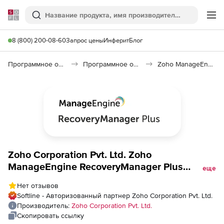
Softline
Поиск
Ме
8 (800) 200-08-60
Запрос цены
Инферит
Блог
Программное обеспечение для работы с файлами и дисками
Программное обеспечение для резервного копирования
Zoho ManageEngine RecoveryManager Plus
Zoho Corporation Pvt. Ltd. Zoho
ManageEngine RecoveryManager Plus
еще
(лицензия Standard Edition Perpetual Model
Нет отзывов
Single Installation), fee for Azure Backup for
Softline - Авторизованный партнер Zoho Corporation Pvt. Ltd.
100000 User Objects
Производитель:
Zoho Corporation Pvt. Ltd.
Скопировать ссылку