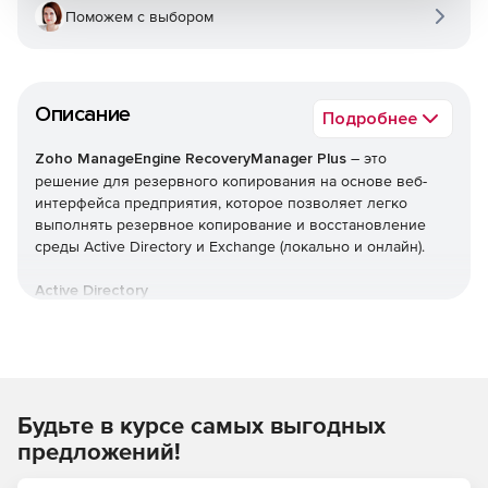
Поможем с выбором
Описание
Подробнее
Zoho ManageEngine RecoveryManager Plus
– это
решение для резервного копирования на основе веб-
интерфейса предприятия, которое позволяет легко
выполнять резервное копирование и восстановление
среды Active Directory и Exchange (локально и онлайн).
Active Directory
Автоматическое инкрементное резервное
копирование всех объектов Active Directory.
Эффективные возможности управления версиями с
Будьте в курсе самых выгодных
сохранением каждого изменения, внесенного в
объекты, в виде разных версий.
предложений!
Откат AD до предыдущей точки резервного