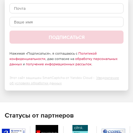
копирования и отмена всех изменений, внесенных
после этого момента времени.
Восстановление удаленных объектов AD и их
атрибутов в один клик с использованием функции
корзины.
ПОДПИСАТЬСЯ
Позволяет определять срок хранения для резервных
копий и ассимилировать резервные копии с истекшим
Нажимая «Подписаться», я соглашаюсь с
Политикой
конфиденциальности
сроком в полную резервную копию, чтобы уменьшить
, даю согласие на
обработку персональных
данных
и
получение информационных рассылок
.
пространство для хранения.
Выполнение операции восстановления без
Этот сайт защищен SmartCaptcha от Yandex Cloud -
Уведомление
необходимости перезапуска своих контроллеров
об условиях обработки данных
домена, что обеспечивает постоянную доступность
контроллеров домена.
Exchange
Статусы от партнеров
Позволяет создавать резервные копии всех объектов
Exchange (локальных и Exchange Online), таких как
электронные письма, записи календаря, контакты,