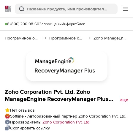
Softline
Поиск
Ме
8 (800) 200-08-60
Запрос цены
Инферит
Блог
Программное обеспечение для работы с файлами и дисками
Программное обеспечение для резервного копирования
Zoho ManageEngine RecoveryManager Plus
Zoho Corporation Pvt. Ltd. Zoho
ManageEngine RecoveryManager Plus
еще
(лицензия Standard Edition Perpetual Model
Нет отзывов
Single Installation), fee for Azure Backup for
Softline - Авторизованный партнер Zoho Corporation Pvt. Ltd.
200000 User Objects
Производитель:
Zoho Corporation Pvt. Ltd.
Скопировать ссылку