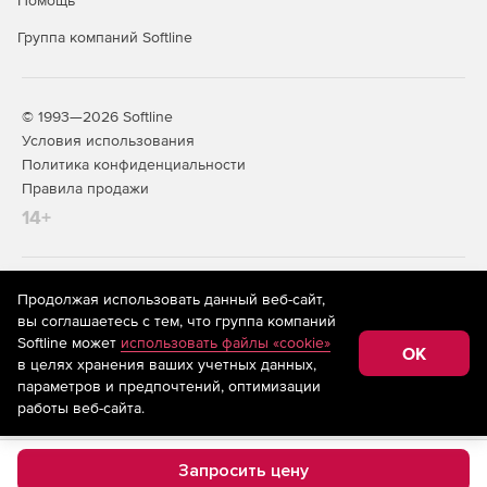
Помощь
Группа компаний Softline
© 1993—2026 Softline
Условия использования
Политика конфиденциальности
Правила продажи
14+
На информационном ресурсе store.softline.ru применяются
Продолжая использовать данный веб-сайт,
рекомендательные технологии
(информационные технологии
вы соглашаетесь с тем, что группа компаний
предоставления информации на основе сбора,
Softline может
использовать файлы «cookie»
систематизации и анализа сведений, относящихся к
OK
в целях хранения ваших учетных данных,
предпочтениям пользователей сети «Интернет»,
находящихся на территории Российской Федерации)
параметров и предпочтений, оптимизации
работы веб-сайта.
Запросить цену