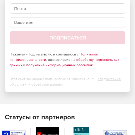
копирования и отмена всех изменений, внесенных
после этого момента времени.
Восстановление удаленных объектов AD и их
атрибутов в один клик с использованием функции
корзины.
ПОДПИСАТЬСЯ
Позволяет определять срок хранения для резервных
копий и ассимилировать резервные копии с истекшим
Нажимая «Подписаться», я соглашаюсь с
Политикой
конфиденциальности
сроком в полную резервную копию, чтобы уменьшить
, даю согласие на
обработку персональных
данных
и
получение информационных рассылок
.
пространство для хранения.
Выполнение операции восстановления без
Этот сайт защищен SmartCaptcha от Yandex Cloud -
Уведомление
необходимости перезапуска своих контроллеров
об условиях обработки данных
домена, что обеспечивает постоянную доступность
контроллеров домена.
Exchange
Статусы от партнеров
Позволяет создавать резервные копии всех объектов
Exchange (локальных и Exchange Online), таких как
электронные письма, записи календаря, контакты,