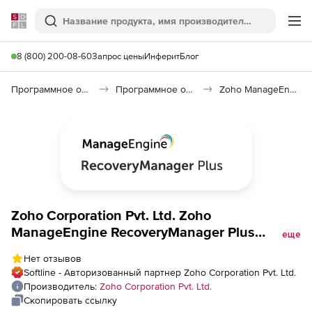
Softline
Поиск
Ме
8 (800) 200-08-60
Запрос цены
Инферит
Блог
Программное обеспечение для работы с файлами и дисками
Программное обеспечение для резервного копирования
Zoho ManageEngine RecoveryManager Plus
Zoho Corporation Pvt. Ltd. Zoho
ManageEngine RecoveryManager Plus
еще
(лицензия Standard Edition Perpetual Model
Нет отзывов
Single Installation), fee for Azure Backup for
Softline - Авторизованный партнер Zoho Corporation Pvt. Ltd.
10000 User Objects
Производитель:
Zoho Corporation Pvt. Ltd.
Скопировать ссылку