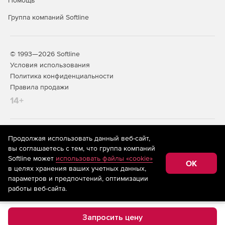
Помощь
Группа компаний Softline
© 1993—2026 Softline
Условия использования
Политика конфиденциальности
Правила продажи
14+
На информационном ресурсе store.softline.ru применяются
Продолжая использовать данный веб-сайт,
рекомендательные технологии
(информационные технологии
вы соглашаетесь с тем, что группа компаний
предоставления информации на основе сбора,
Softline может
использовать файлы «cookie»
систематизации и анализа сведений, относящихся к
OK
в целях хранения ваших учетных данных,
предпочтениям пользователей сети «Интернет»,
находящихся на территории Российской Федерации)
параметров и предпочтений, оптимизации
работы веб-сайта.
Запросить цену