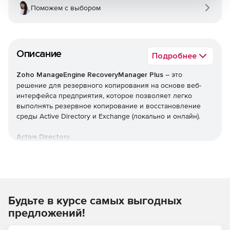
Поможем с выбором
Описание
Подробнее
Zoho ManageEngine RecoveryManager Plus
– это
решение для резервного копирования на основе веб-
интерфейса предприятия, которое позволяет легко
выполнять резервное копирование и восстановление
среды Active Directory и Exchange (локально и онлайн).
Active Directory
Автоматическое инкрементное резервное
копирование всех объектов Active Directory.
Эффективные возможности управления версиями с
Будьте в курсе самых выгодных
сохранением каждого изменения, внесенного в
объекты, в виде разных версий.
предложений!
Откат AD до предыдущей точки резервного