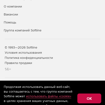
О компании
Вакансии
Помощь
Группа компаний Softline
© 1993—2026 Softline
Условия использования
Политика конфиденциальности
Правила продажи
14+
На информационном ресурсе store.softline.ru применяются
Продолжая использовать данный веб-сайт,
рекомендательные технологии
(информационные технологии
вы соглашаетесь с тем, что группа компаний
предоставления информации на основе сбора,
Softline может
использовать файлы «cookie»
систематизации и анализа сведений, относящихся к
OK
в целях хранения ваших учетных данных,
предпочтениям пользователей сети «Интернет»,
находящихся на территории Российской Федерации)