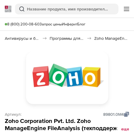
Softline
Поиск
Ме
8 (800) 200-08-60
Запрос цены
Инферит
Блог
Антивирусы и безопасность
Программы для защиты информации
Zoho ManageEngine FileAnalysis
Артикул:
89801.0M4
Zoho Corporation Pvt. Ltd. Zoho
ManageEngine FileAnalysis (техподдержка
еще